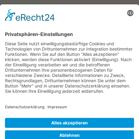
Wehrheim, Usingen, Neu-Anspach, Schmitten, Bad Homburg,
Friedrichsdorf, Oberursel, im Taunus, Frankfurt, Rhein-Main-Gebiet,
Rosbach, deutschlandweit, in Firmen sowie online
Englisch-Training
Wehrheim im Taunus, Usingen, Neu-Anspach, Schmitten, Bad
Homburg, Friedrichsdorf, Oberursel, im Taunus, Frankfurt, Rhein-
Main-Gebiet, Rosbach, deutschlandweit, in Firmen sowie online
Bettina Bonkas, Coaching + Training | Im Ärmchen 3, D-61273