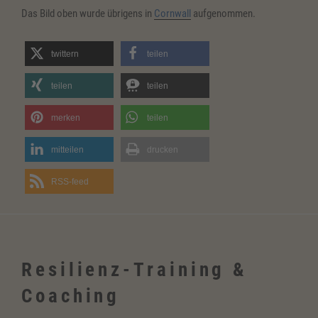
Das Bild oben wurde übrigens in
Cornwall
aufgenommen.
twittern
teilen
teilen
teilen
merken
teilen
mitteilen
drucken
RSS-feed
Resilienz-Training &
Coaching