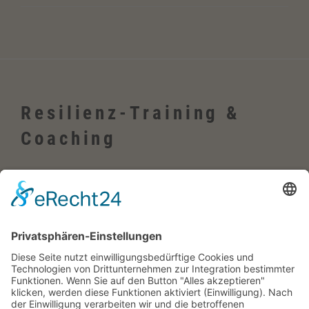
Resilienz-Training &
Coaching
Wehrheim, Usingen, Neu-Anspach, Schmitten, Bad Homburg,
Friedrichsdorf, Oberursel, im Taunus, Frankfurt, Rhein-Main-Gebiet,
Rosbach, deutschlandweit, in Firmen sowie online
Englisch-Training