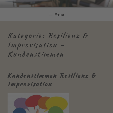
Zum
Be Connected by Bettina Bonkas
Resilienz | Coaching | Englisch +
Inhalt
Menü
GmbH
springen
Improvisation
Kategorie:
Resilienz &
Improvisation –
Kundenstimmen
Kundenstimmen Resilienz &
Improvisation