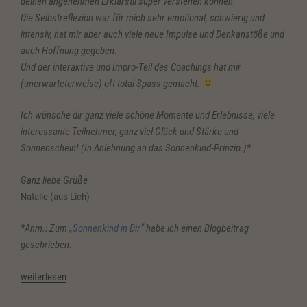
deinen angenehmen Erklärstil super verstehen können.
Die Selbstreflexion war für mich sehr emotional, schwierig und
intensiv, hat mir aber auch viele neue Impulse und Denkanstöße und
auch Hoffnung gegeben.
Und der interaktive und Impro-Teil des Coachings hat mir
(unerwarteterweise) oft total Spass gemacht.
Ich wünsche dir ganz viele schöne Momente und Erlebnisse, viele
interessante Teilnehmer, ganz viel Glück und Stärke und
Sonnenschein! (In Anlehnung an das Sonnenkind-Prinzip.)*
Ganz liebe Grüße
Natalie (aus Lich)
*Anm.: Zum
„Sonnenkind in Dir“
habe ich einen Blogbeitrag
geschrieben.
„Kundenstimmen
weiterlesen
Resilienz