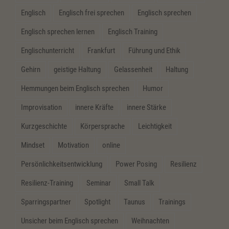
Englisch
Englisch frei sprechen
Englisch sprechen
Englisch sprechen lernen
Englisch Training
Englischunterricht
Frankfurt
Führung und Ethik
Gehirn
geistige Haltung
Gelassenheit
Haltung
Hemmungen beim Englisch sprechen
Humor
Improvisation
innere Kräfte
innere Stärke
Kurzgeschichte
Körpersprache
Leichtigkeit
Mindset
Motivation
online
Persönlichkeitsentwicklung
Power Posing
Resilienz
Resilienz-Training
Seminar
Small Talk
Sparringspartner
Spotlight
Taunus
Trainings
Unsicher beim Englisch sprechen
Weihnachten