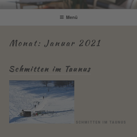
Zum
Be Connected by Bettina Bonkas
Resilienz | Coaching | Englisch +
Inhalt
Menü
GmbH
springen
Improvisation
Monat:
Januar 2021
Schmitten im Taunus
SCHMITTEN IM TAUNUS