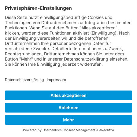
Verhaltensänderung zu bewirken und erfolgreich Ziele zu
erreichen.
Er selbst gestand sich beim Reinigen mit Zahnseide zu, zunächst
nur
einen einzigen Zahn
zu reinigen. Doch wenn er schon dabei
war,
flosste
er meistens alle Zähne. Das Entscheidende daran: Er
setzte sich nicht unter Druck, sondern erlaubte sich bewusst
ein
sehr kleines Ziel
.
Genau darin liegt eine wichtige Erkenntnis – auch beim
Englischlernen
.
Oftmals starten wir hochmotiviert, doch schohn nach kurzer Zeit
erscheint uns der Weg zum Ziel zu weit. Das Ergebnis: Wir brechen
ab, sind frustriert – vielleicht trösten wir uns mit Schokolade – sind
noch frustrierter und haben einen Grund mehr, ein schlechtes
Gewissen zu haben.
Wenn meine Teilnehmer beim Englischtraining mit zu hohen