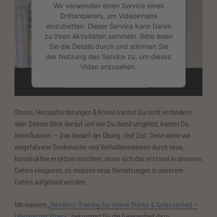
Wir verwenden einen Service eines
Drittanbieters, um Videoinhalte
einzubetten. Dieser Service kann Daten
zu Ihren Aktivitäten sammeln. Bitte lesen
Sie die Details durch und stimmen Sie
der Nutzung des Service zu, um dieses
Video anzusehen.
Mehr Informationen
Stress, Herausforderungen & Krisen kannst Du nicht verhindern,
Akzeptieren
aber Deinen Blick darauf und wie Du damit umgehst, kannst Du
beeinflussen. – Das bedarf der Übung. Und Zeit. Denn wenn wir
powered by
Usercentrics Consent
eingefahrene Denkmuster und Verhaltensweisen durch neue,
Management Platform
&
eRecht24
konstruktive ersetzen möchten, muss sich das erst mal in unserem
Gehirn einspuren, es müssen neue Vernetzungen in unserem
Gehirn aufgebaut werden.
Mit meinem
„Resilienz-Training für Innere Stärke & Gelassenheit –
Umgang mit Stress“
bekommst Du die Gelegenheit dazu