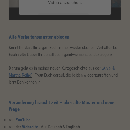
Video anzusehen.
Mehr Informationen
Akzeptieren
Alte Verhaltensmuster ablegen
powered by
Usercentrics Consent
Kennt Ihr das: Ihr ärgert Euch immer wieder über ein Verhalten bei
Management Platform
&
eRecht24
Euch selbst, aber Ihr schafft es irgendwie nicht, es abzulegen?
Darum geht es in meiner neuen Kurzgeschichte aus der
„
Alva- &
Martha-Reihe“
. Freut Euch darauf, die beiden wiederzutreffen und
lernt Ben kennen in:
Veränderung braucht Zeit – über alte Muster und neue
Wege
Auf
YouTube
.
Auf der
Webseite
. Auf Deutsch & Englisch.