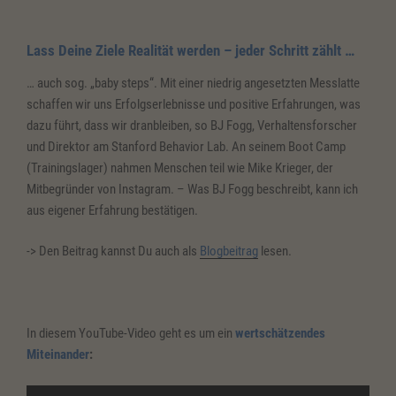
Akzeptieren
Lass Deine Ziele Realität werden – jeder Schritt zählt …
powered by
Usercentrics Consent
… auch sog. „baby steps“. Mit einer niedrig angesetzten Messlatte
Management Platform
&
eRecht24
schaffen wir uns Erfolgserlebnisse und positive Erfahrungen, was
dazu führt, dass wir dranbleiben, so BJ Fogg, Verhaltensforscher
und Direktor am Stanford Behavior Lab. An seinem Boot Camp
(Trainingslager) nahmen Menschen teil wie Mike Krieger, der
Mitbegründer von Instagram. – Was BJ Fogg beschreibt, kann ich
aus eigener Erfahrung bestätigen.
-> Den Beitrag kannst Du auch als
Blogbeitrag
lesen.
In diesem YouTube-Video geht es um ein
wertschätzendes
Miteinander
: