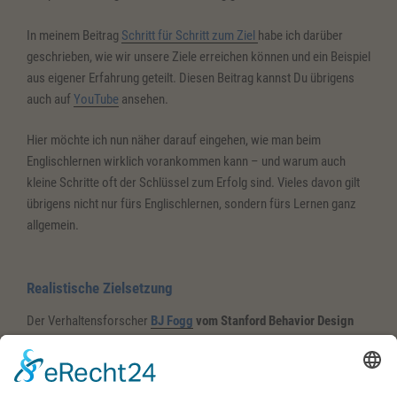
In meinem Beitrag
Schritt für Schritt zum Ziel
habe ich darüber
geschrieben, wie wir unsere Ziele erreichen können und ein Beispiel
aus eigener Erfahrung geteilt. Diesen Beitrag kannst Du übrigens
auch auf
YouTube
ansehen.
Hier möchte ich nun näher darauf eingehen, wie man beim
Englischlernen wirklich vorankommen kann – und warum auch
kleine Schritte oft der Schlüssel zum Erfolg sind. Vieles davon gilt
übrigens nicht nur fürs Englischlernen, sondern fürs Lernen ganz
allgemein.
Realistische Zielsetzung
Der Verhaltensforscher
BJ Fogg
vom Stanford Behavior Design
Lab
– in seinem Bootcamp (Trainingslager) nahm u.a. Mike Krieger,
der Mitbegründer von Instagram, teil – empfiehlt, die Messlatte sehr
niedrig anzusetzen.
Richtig niedrig
, um tatsächlich eine