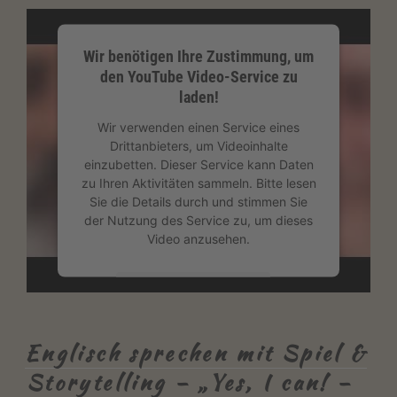
Wir benötigen Ihre Zustimmung, um
den YouTube Video-Service zu
laden!
Wir verwenden einen Service eines
Drittanbieters, um Videoinhalte
einzubetten. Dieser Service kann Daten
zu Ihren Aktivitäten sammeln. Bitte lesen
Sie die Details durch und stimmen Sie
der Nutzung des Service zu, um dieses
Video anzusehen.
Mehr Informationen
Akzeptieren
Englisch sprechen mit Spiel &
powered by
Usercentrics Consent
Storytelling – „Yes, I can! –
Management Platform
&
eRecht24