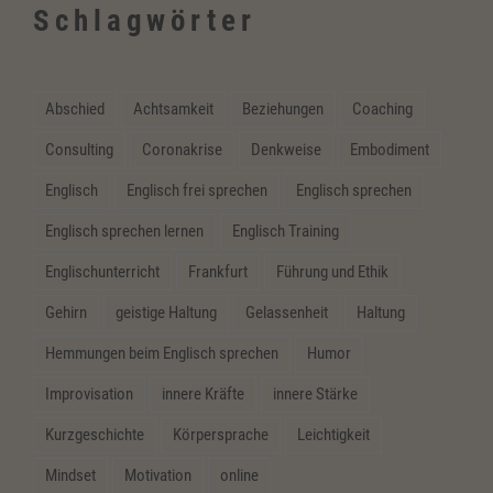
Schlagwörter
Abschied
Achtsamkeit
Beziehungen
Coaching
Consulting
Coronakrise
Denkweise
Embodiment
Englisch
Englisch frei sprechen
Englisch sprechen
Englisch sprechen lernen
Englisch Training
Englischunterricht
Frankfurt
Führung und Ethik
Gehirn
geistige Haltung
Gelassenheit
Haltung
Hemmungen beim Englisch sprechen
Humor
Improvisation
innere Kräfte
innere Stärke
Kurzgeschichte
Körpersprache
Leichtigkeit
Mindset
Motivation
online