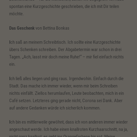
spontan eine Kurzgeschichte geschrieben, die ich mit Dir teilen
möchte.
Das Geschenk
von Bettina Bonkas
I
ch saß an meinem Schreibtisch. Ich sollte eine Kurzgeschichte
übers Schenken schreiben. Der Abgabetermin war schon in drei
Tagen. „Ach, lasst mir doch meine Ruhe!“ – mir fiel einfach nichts
ein.
I
ch ließ alles liegen und ging raus. Irgendwohin. Einfach durch die
Stadt. Das mache ich immer wieder, wenn mir beim Schreiben
nichts einfällt. Ziellos herumlaufen, Leute beobachten, mich in ein
Café setzen. Letzteres ging gerade nicht, Corona sei Dank. Aber
auf andere Gedanken würde ich sicherlich kommen.
I
ch bin es mittlerweile gewöhnt, dass ich von anderen immer wieder
angeschaut werde. Ich habe einen knallroten Kurzhaarschnitt, na ja,
nicht ganz knallrot, es geht ins Orangefarbene bis rot. Meine