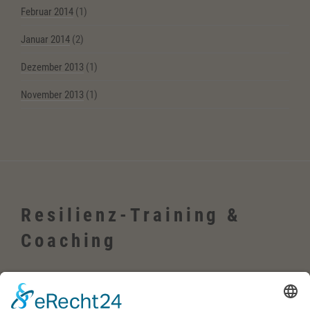
Februar 2014
(1)
Januar 2014
(2)
Dezember 2013
(1)
November 2013
(1)
Resilienz-Training &
Coaching
Wehrheim, Usingen, Neu-Anspach, Schmitten, Bad Homburg,
Friedrichsdorf, Oberursel, im Taunus, Frankfurt, Rhein-Main-Gebiet,