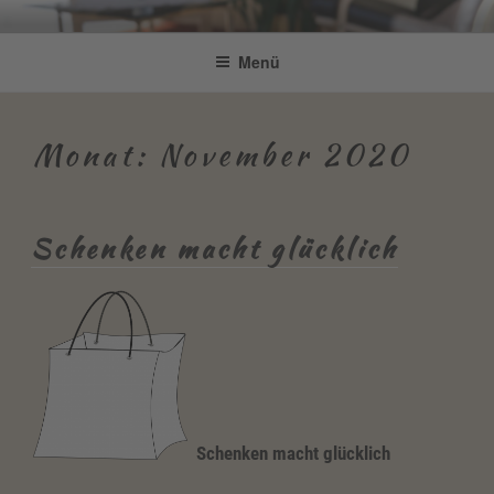
Zum
Be Connected by Bettina Bonkas
Resilienz | Coaching | Englisch +
Inhalt
Menü
GmbH
springen
Improvisation
Monat:
November 2020
Schenken macht glücklich
Schenken macht glücklich