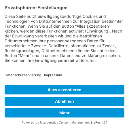
Frau Bonkas hat die Fähigkeit, zu Menschen sehr schnell eine
Beziehung aufzubauen und sie sowohl thematisch als auch auf
persönlicher Ebene mitzunehmen. Als akkreditierter Coach und
Resilienz-Practitioner geht sie zusätzlich auf die individuellen
Bedürfnisse unserer Mitarbeiter ein und erzielt damit hervorragende
Ergebnisse.
Unsere Mitarbeiter freuen sich auf das Sprach-Coaching und
empfinden die Zeit als Bereicherung, nicht nur für ihre
Sprachkenntnisse. Frau Bonkas bringt immer wieder Elemente aus
der angewandten Improvisation in ihr Coaching mit hinein und gibt
damit dem Coaching eine angenehme Leichtigkeit und unseren
Mitarbeitern mehr Sicherheit, nicht nur beim Sprechen …“
Manja Teichmann, Director People Partner DACH,
FIS Systeme
Gmb
H
Meine Mitarbeiter waren begeistert