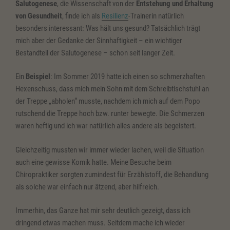
Salutogenese
, die Wissenschaft von der
Entstehung und Erhaltung
von Gesundheit
, finde ich als
Resilienz
-Trainerin natürlich
besonders interessant: Was hält uns gesund? Tatsächlich trägt
mich aber der Gedanke der Sinnhaftigkeit – ein wichtiger
Bestandteil der Salutogenese – schon seit langer Zeit.
Ein
Beispiel
: Im Sommer 2019 hatte ich einen so schmerzhaften
Hexenschuss, dass mich mein Sohn mit dem Schreibtischstuhl an
der Treppe „abholen“ musste, nachdem ich mich auf dem Popo
rutschend die Treppe hoch bzw. runter bewegte. Die Schmerzen
waren heftig und ich war natürlich alles andere als begeistert.
Gleichzeitig mussten wir immer wieder lachen, weil die Situation
auch eine gewisse Komik hatte. Meine Besuche beim
Chiropraktiker sorgten zumindest für Erzählstoff, die Behandlung
als solche war einfach nur ätzend, aber hilfreich.
Immerhin, das Ganze hat mir sehr deutlich gezeigt, dass ich
dringend etwas machen muss. Seitdem mache ich wieder