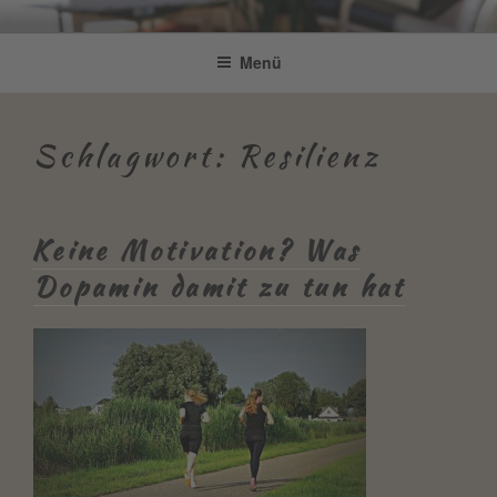
Zum
Be Connected by Bettina Bonkas
Resilienz | Coaching | Englisch +
Inhalt
Menü
GmbH
springen
Improvisation
Schlagwort:
Resilienz
Keine Motivation? Was
Dopamin damit zu tun hat