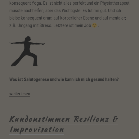
konsequent Yoga. Es ist nicht alles perfekt und ein Physiotherapeut
musste nachhelfen, aber das Wichtigste: Es tut mir gut. Und ich
bleibe konsequent dran: auf körperlicher Ebene und auf mentaler;
z.B. Umgang mit Stress. Letztere ist mein Job
.
Was ist Salutogenese und wie kann ich mich gesund halten?
„Salutogenese
weiterlesen
–
Was
hält
Kundenstimmen Resilienz &
uns
Improvisation
gesund?“