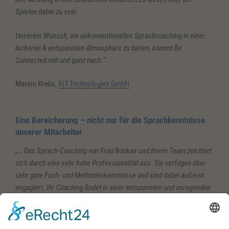
Spielen dabei zu sein.
Unserem Wunsch, ein unkonventionelles Sprachcoaching in einer
lockeren & entspannten Atmosphäre zu bieten, kommt Be
Connected voll und ganz nach.“
Marion Krebs,
KIT-Technologies GmbH
Eine Bereicherung – nicht nur für die Sprachkenntnisse
unserer Mitarbeiter
„… Das Sprach-Coaching von Frau Bonkas und ihrem Team zeichnet
sich durch eine sehr hohe Professionalität aus. Sie verfügen über
sehr gute Fach- und Methodenkenntnisse und sind dabei äußerst
engagiert. Ihr Coaching findet in einer entspannten und anregenden
Atmosphäre statt und bezieht die verschiedenen Lerner-
Persönlichkeiten mit ein.