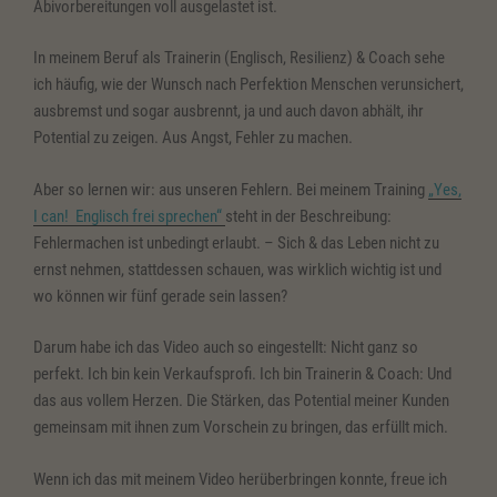
Abivorbereitungen voll ausgelastet ist.
Management Platform
&
eRecht24
In meinem Beruf als Trainerin (Englisch, Resilienz) & Coach sehe
ich häufig, wie der Wunsch nach Perfektion Menschen verunsichert,
ausbremst und sogar ausbrennt, ja und auch davon abhält, ihr
Potential zu zeigen. Aus Angst, Fehler zu machen.
Aber so lernen wir: aus unseren Fehlern. Bei meinem Training
„Yes,
I can! Englisch frei sprechen“
steht in der Beschreibung:
Fehlermachen ist unbedingt erlaubt. – Sich & das Leben nicht zu
ernst nehmen, stattdessen schauen, was wirklich wichtig ist und
wo können wir fünf gerade sein lassen?
Darum habe ich das Video auch so eingestellt: Nicht ganz so
perfekt. Ich bin kein Verkaufsprofi. Ich bin Trainerin & Coach: Und
das aus vollem Herzen. Die Stärken, das Potential meiner Kunden
gemeinsam mit ihnen zum Vorschein zu bringen, das erfüllt mich.
Wenn ich das mit meinem Video herüberbringen konnte, freue ich