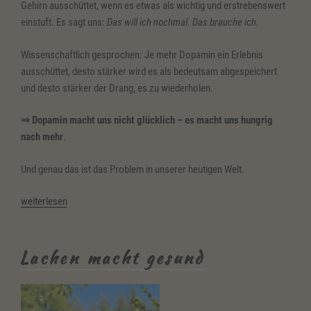
Gehirn ausschüttet, wenn es etwas als wichtig und erstrebenswert
einstuft. Es sagt uns:
Das will ich nochmal. Das brauche ich.
Wissenschaftlich gesprochen: Je mehr Dopamin ein Erlebnis
ausschüttet, desto stärker wird es als bedeutsam abgespeichert
und desto stärker der Drang, es zu wiederholen.
⇒
Dopamin macht uns nicht glücklich – es macht uns hungrig
nach mehr
.
Und genau das ist das Problem in unserer heutigen Welt.
„Keine
weiterlesen
Motivation?
Was
Dopamin
Lachen macht gesund
damit
zu
tun