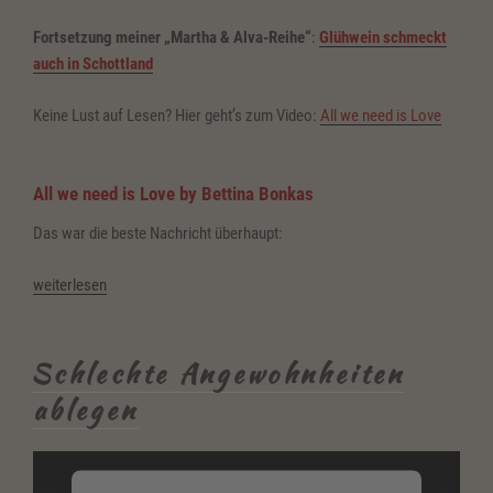
Fortsetzung meiner „Martha & Alva-Reihe“
:
Glühwein schmeckt
auch in Schottland
Keine Lust auf Lesen? Hier geht’s zum Video:
All we need is Love
All we need is Love
by Bettina Bonkas
Das war die beste Nachricht überhaupt:
„All
weiterlesen
we
need
is
Schlechte Angewohnheiten
Love“
ablegen