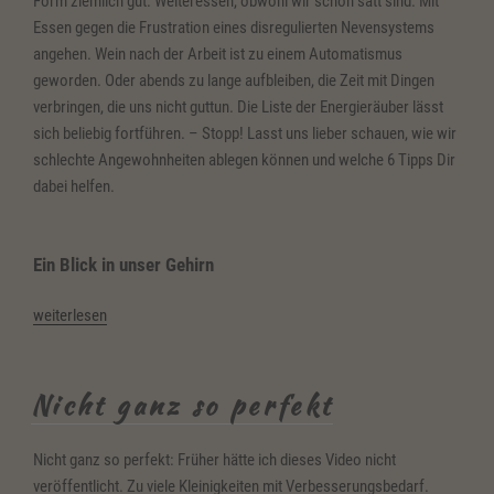
Form ziemlich gut: Weiteressen, obwohl wir schon satt sind. Mit
Essen gegen die Frustration eines disregulierten Nevensystems
angehen. Wein nach der Arbeit ist zu einem Automatismus
geworden. Oder abends zu lange aufbleiben, die Zeit mit Dingen
verbringen, die uns nicht guttun. Die Liste der Energieräuber lässt
sich beliebig fortführen. – Stopp! Lasst uns lieber schauen, wie wir
schlechte Angewohnheiten ablegen können und welche 6 Tipps Dir
dabei helfen.
Ein Blick in unser Gehirn
„Schlechte
weiterlesen
Angewohnheiten
ablegen“
Nicht ganz so perfekt
Nicht ganz so perfekt: Früher hätte ich dieses Video nicht
veröffentlicht. Zu viele Kleinigkeiten mit Verbesserungsbedarf.