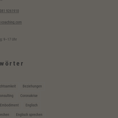
6081 9261910
-coaching.com
ag: 9–17 Uhr
wörter
chtsamkeit
Beziehungen
onsulting
Coronakrise
Embodiment
Englisch
prechen
Englisch sprechen