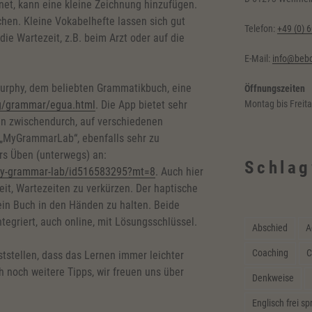
net, kann eine kleine Zeichnung hinzufügen.
hen. Kleine Vokabelhefte lassen sich gut
Telefon:
+49 (0) 
e Wartezeit, z.B. beim Arzt oder auf die
E-Mail:
info@bebc
Murphy, dem beliebten Grammatikbuch, eine
Öffnungszeiten
Montag bis Freit
g/grammar/egua.html
. Die App bietet sehr
n zwischendurch, auf verschiedenen
„MyGrammarLab“, ebenfalls sehr zu
rs Üben (unterwegs) an:
Schlag
/my-grammar-lab/id516583295?mt=8
. Auch hier
eit, Wartezeiten zu verkürzen. Der haptische
ein Buch in den Händen zu halten. Beide
egriert, auch online, mit Lösungsschlüssel.
Abschied
A
Coaching
C
tstellen, dass das Lernen immer leichter
ch noch weitere Tipps, wir freuen uns über
Denkweise
Englisch frei s