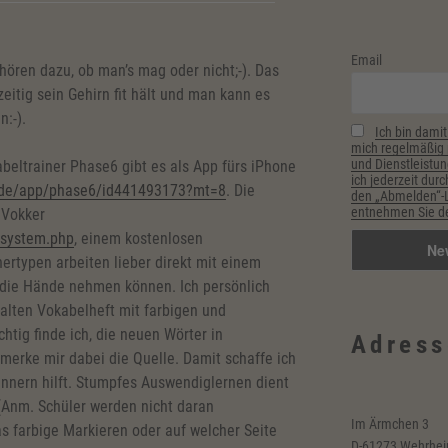
Email
ören dazu, ob man’s mag oder nicht;-). Das
zeitig sein Gehirn fit hält und man kann es
:-).
Ich bin damit
mich regelmäßig p
und Dienstleistun
abeltrainer Phase6 gibt es als App fürs iPhone
ich jederzeit durc
m/de/app/phase6/id441493173?mt=8
. Die
den „Abmelden“-Li
entnehmen Sie de
 Vokker
rnsystem.php
, einem kostenlosen
nertypen arbeiten lieber direkt mit einem
in die Hände nehmen können. Ich persönlich
alten Vokabelheft mit farbigen und
htig finde ich, die neuen Wörter in
Adress
rmerke mir dabei die Quelle. Damit schaffe ich
innern hilft. Stumpfes Auswendiglernen dient
(Anm. Schüler werden nicht daran
Im Ärmchen 3
s farbige Markieren oder auf welcher Seite
D-61273 Wehrhe