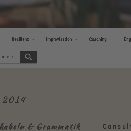
y Bettina Bonkas GmbH
 | Englisch + Improvisation
Resilienz
Improvisation
Coaching
Eng
chen
Suchen
h:
 2014
kabeln & Grammatik
Consul