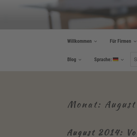
Zum
Inhalt
Be Connected b
springen
Resilienz | Coaching
Willkommen
Für Firmen
Su
Blog
Sprache:
nac
Monat:
August
August 2014: Vo