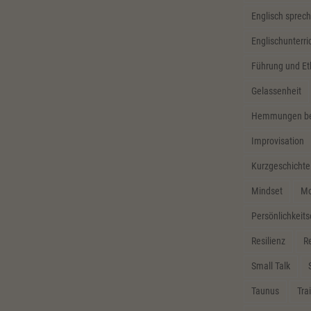
Englisch sprech
Englischunterri
Führung und Et
Gelassenheit
Hemmungen bei
Improvisation
Kurzgeschichte
Mindset
Mo
Persönlichkeit
Resilienz
Re
Small Talk
Taunus
Tra