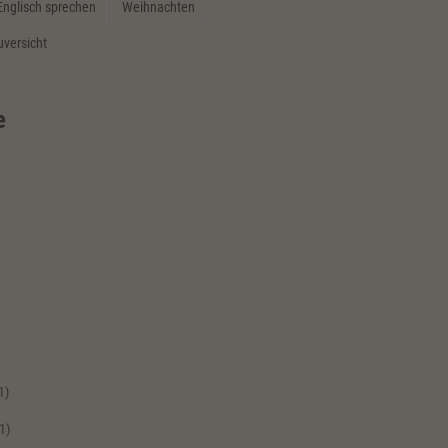
Englisch sprechen
Weihnachten
uversicht
e
1)
1)