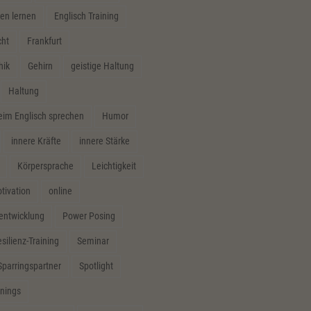
en lernen
Englisch Training
cht
Frankfurt
hik
Gehirn
geistige Haltung
Haltung
m Englisch sprechen
Humor
innere Kräfte
innere Stärke
Körpersprache
Leichtigkeit
tivation
online
sentwicklung
Power Posing
silienz-Training
Seminar
Sparringspartner
Spotlight
inings