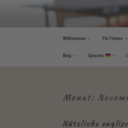
Zum
Inhalt
Be Connected b
springen
Resilienz | Coaching
Willkommen
Für Firmen
Su
Blog
Sprache:
nac
Monat:
Novem
Nützliche engli