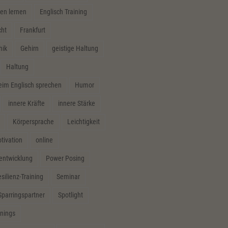
en lernen
Englisch Training
cht
Frankfurt
hik
Gehirn
geistige Haltung
Haltung
m Englisch sprechen
Humor
innere Kräfte
innere Stärke
Körpersprache
Leichtigkeit
tivation
online
sentwicklung
Power Posing
silienz-Training
Seminar
Sparringspartner
Spotlight
inings