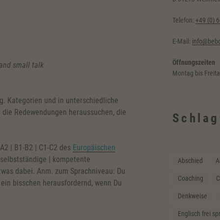
Telefon:
+49 (0) 
E-Mail:
info@bebc
Öffnungszeiten
and small talk
Montag bis Freit
.g. Kategorien und in unterschiedliche
ir die Redewendungen heraussuchen, die
Schlag
 A2 | B1-B2 | C1-C2 des
Europäischen
 selbstständige | kompetente
Abschied
A
twas dabei. Anm. zum Sprachniveau: Du
Coaching
C
t ein bisschen herausfordernd, wenn Du
Denkweise
Englisch frei s