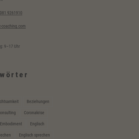
6081 9261910
-coaching.com
ag: 9–17 Uhr
wörter
chtsamkeit
Beziehungen
onsulting
Coronakrise
Embodiment
Englisch
prechen
Englisch sprechen