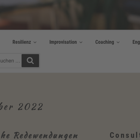
y Bettina Bonkas GmbH
 | Englisch + Improvisation
Resilienz
Improvisation
Coaching
Eng
chen
Suchen
h:
ber 2022
sche Redewendungen
Consul