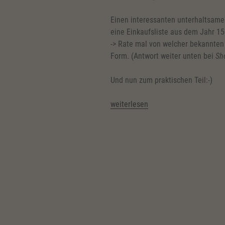
Einen interessanten unterhaltsamen
eine Einkaufsliste aus dem Jahr 15
-> Rate mal von welcher bekannten 
Form. (Antwort weiter unten bei
Sh
Und nun zum praktischen Teil:-)
„Nützliche
weiterlesen
englische
Redewendungen“