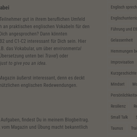
dabei
Englisch sprech
Englischunterri
 Teilnehmer gut in ihrem beruflichen Umfeld
h an praktischen englischen Vokabeln für den
Führung und Et
st Dich angesprochen? Dann könnten
Gelassenheit
2 und C1-C2 interessant für Dich sein. Hier
 z.B. das Vokabular, um über
environmental
Hemmungen bei
Übersetzung unten bei
Travel
) oder
Improvisation
just to give you an idea.
Kurzgeschichte
 Magazin äußerst interessant, denn es deckt
Mindset
Mo
 nützlichen englischen Redewendungen.
Persönlichkeit
Resilienz
Re
Small Talk
 Aufgaben, findest Du in meinem Blogbeitrag.
k vom Magazin und Übung macht bekanntlich
Taunus
Tra