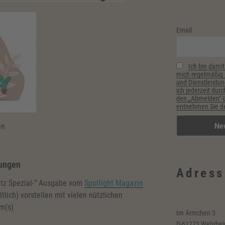
Email
Ich bin damit
mich regelmäßig p
und Dienstleistun
ich jederzeit durc
den „Abmelden“-Li
entnehmen Sie de
en
dungen
Adress
atz Spezial-“ Ausgabe vom
Spotlight
Magazin
tlich) vorstellen mit vielen nützlichen
m(s)
Im Ärmchen 3
D-61273 Wehrhe