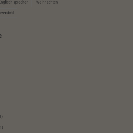
Englisch sprechen
Weihnachten
uversicht
e
1)
1)