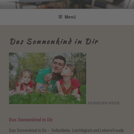
Zum
Be Connected by Bettina Bonkas
Resilienz | Coaching | Englisch +
Inhalt
Menü
GmbH
springen
Improvisation
Das Sonnenkind in Dir
SONNENKINDER
Das Sonnenkind in Dir
Das Sonnenkind in Dir – Selbstliebe, Leichtigkeit und Lebensfreude