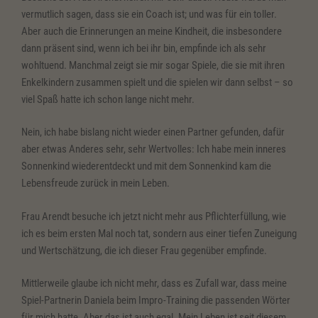
vermutlich sagen, dass sie ein Coach ist; und was für ein toller.
Aber auch die Erinnerungen an meine Kindheit, die insbesondere
dann präsent sind, wenn ich bei ihr bin, empfinde ich als sehr
wohltuend. Manchmal zeigt sie mir sogar Spiele, die sie mit ihren
Enkelkindern zusammen spielt und die spielen wir dann selbst – so
viel Spaß hatte ich schon lange nicht mehr.
Nein, ich habe bislang nicht wieder einen Partner gefunden, dafür
aber etwas Anderes sehr, sehr Wertvolles: Ich habe mein inneres
Sonnenkind wiederentdeckt und mit dem Sonnenkind kam die
Lebensfreude zurück in mein Leben.
Frau Arendt besuche ich jetzt nicht mehr aus Pflichterfüllung, wie
ich es beim ersten Mal noch tat, sondern aus einer tiefen Zuneigung
und Wertschätzung, die ich dieser Frau gegenüber empfinde.
Mittlerweile glaube ich nicht mehr, dass es Zufall war, dass meine
Spiel-Partnerin Daniela beim Impro-Training die passenden Wörter
für mich hatte. Aber das ist auch egal. Mein Leben ist seit diesem