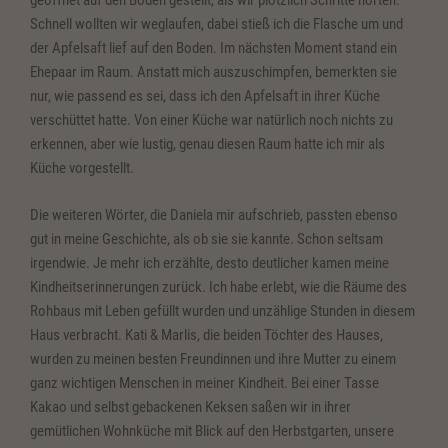
geöffnet auf den Boden gestellt, als wir plötzlich Schritte hörten.
Schnell wollten wir weglaufen, dabei stieß ich die Flasche um und
der Apfelsaft lief auf den Boden. Im nächsten Moment stand ein
Ehepaar im Raum. Anstatt mich auszuschimpfen, bemerkten sie
nur, wie passend es sei, dass ich den Apfelsaft in ihrer Küche
verschüttet hatte. Von einer Küche war natürlich noch nichts zu
erkennen, aber wie lustig, genau diesen Raum hatte ich mir als
Küche vorgestellt.
Die weiteren Wörter, die Daniela mir aufschrieb, passten ebenso
gut in meine Geschichte, als ob sie sie kannte. Schon seltsam
irgendwie. Je mehr ich erzählte, desto deutlicher kamen meine
Kindheitserinnerungen zurück. Ich habe erlebt, wie die Räume des
Rohbaus mit Leben gefüllt wurden und unzählige Stunden in diesem
Haus verbracht. Kati & Marlis, die beiden Töchter des Hauses,
wurden zu meinen besten Freundinnen und ihre Mutter zu einem
ganz wichtigen Menschen in meiner Kindheit. Bei einer Tasse
Kakao und selbst gebackenen Keksen saßen wir in ihrer
gemütlichen Wohnküche mit Blick auf den Herbstgarten, unsere