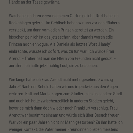
Hände an der Tasse gewärmt.
Was habe ich ihren verwunschenen Garten geliebt. Dort habe ich
Radschlagen gelernt. Im Gebüsch haben wir uns vor den Räubern
versteckt, um dann vom edlen Prinzen gerettet zu werden. Ein
bisschen peinlich ist das jetzt schon, aber damals waren edle
Prinzen noch en vogue. Als Daniela als letztes Wort „Handy“
einbrachte, wusste ich sofort, was zu tun war. Ich würde Frau
Arendt – früher hat man die Eltern von Freunden nicht geduzt –
anrufen. Ich hatte jetzt richtig Lust, sie zu besuchen.
Wie lange hatte ich Frau Arendt nicht mehr gesehen: Zwanzig
Jahre? Nach der Schule hatten wir uns irgendwie aus den Augen
verloren. Kati und Marlis zogen zum Studieren in eine andere Stadt
und auch ich hatte zwischenzeitlich in anderen Städten gelebt,
bevor es mich dann doch wieder nach Frankfurt verschlug. Frau
Arendt war bestimmt einsam und würde sich über Besuch freuen.
War vor ein paar Jahren nicht ihr Mann gestorben? Zu ihm hatte ich
weniger Kontakt, die Väter meiner Freundinnen blieben meistens