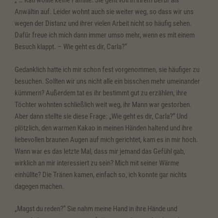
„ … Kati wollte keine Familie. Sie geht voll in ihrem Beruf als
Anwältin auf. Leider wohnt auch sie weiter weg, so dass wir uns
wegen der Distanz und ihrer vielen Arbeit nicht so häufig sehen.
Dafür freue ich mich dann immer umso mehr, wenn es mit einem
Besuch klappt. – Wie geht es dir, Carla?“
Gedanklich hatte ich mir schon fest vorgenommen, sie häufiger zu
besuchen. Sollten wir uns nicht alle ein bisschen mehr umeinander
kümmern? Außerdem tat es ihr bestimmt gut zu erzählen, ihre
Töchter wohnten schließlich weit weg, ihr Mann war gestorben.
Aber dann stellte sie diese Frage: „Wie geht es dir, Carla?“ Und
plötzlich, den warmen Kakao in meinen Händen haltend und ihre
liebevollen braunen Augen auf mich gerichtet, kam es in mir hoch.
Wann war es das letzte Mal, dass mir jemand das Gefühl gab,
wirklich an mir interessiert zu sein? Mich mit seiner Wärme
einhüllte? Die Tränen kamen, einfach so, ich konnte gar nichts
dagegen machen.
„Magst du reden?“ Sie nahm meine Hand in ihre Hände und