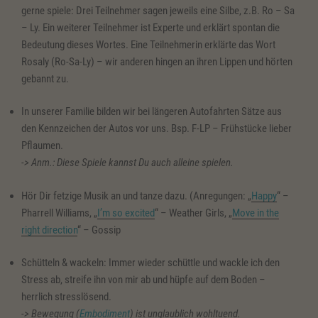
gerne spiele: Drei Teilnehmer sagen jeweils eine Silbe, z.B. Ro – Sa
– Ly. Ein weiterer Teilnehmer ist Experte und erklärt spontan die
Bedeutung dieses Wortes. Eine Teilnehmerin erklärte das Wort
Rosaly (Ro-Sa-Ly) – wir anderen hingen an ihren Lippen und hörten
gebannt zu.
In unserer Familie bilden wir bei längeren Autofahrten Sätze aus
den Kennzeichen der Autos vor uns. Bsp. F-LP – Frühstücke lieber
Pflaumen.
-> Anm.: Diese Spiele kannst Du auch alleine spielen.
Hör Dir fetzige Musik an und tanze dazu. (Anregungen: „
Happy
“ –
Pharrell Williams, „
I’m so excited
“ – Weather Girls, „
Move in the
right direction
“ – Gossip
Schütteln & wackeln: Immer wieder schüttle und wackle ich den
Stress ab, streife ihn von mir ab und hüpfe auf dem Boden –
herrlich stresslösend.
-> Bewegung (
Embodiment
) ist unglaublich wohltuend.