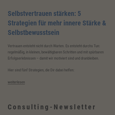
Selbstvertrauen stärken: 5
Strategien
für mehr innere Stärke
&
Selbstbewusstsein
Vertrauen entsteht nicht durch Warten. Es entsteht durchs Tun:
regelmäßig, in kleinen, bewältigbaren Schritten und mit spürbaren
Erfolgserlebnissen – damit wir motiviert sind und dranbleiben.
Hier sind fünf Strategien, die Dir dabei helfen:
„Selbstvertrauen
weiterlesen
stärken:
5
Strategien
Consulting-Newsletter
für
innere