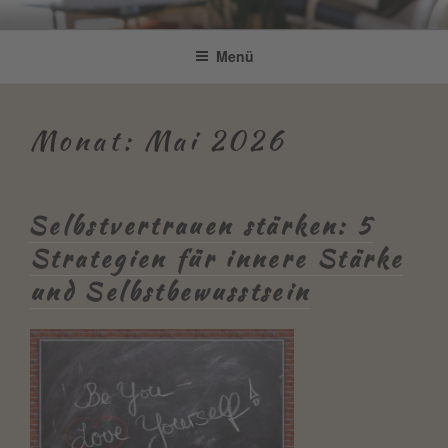
Zum
Be Connected by Bettina Bonkas
Resilienz | Coaching | Englisch +
Inhalt
Menü
GmbH
springen
Improvisation
Monat:
Mai 2026
Selbstvertrauen stärken: 5
Strategien für innere Stärke
und Selbstbewusstsein