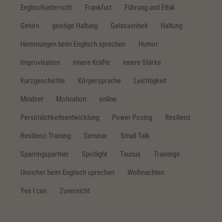
Englischunterricht
Frankfurt
Führung und Ethik
Gehirn
geistige Haltung
Gelassenheit
Haltung
Hemmungen beim Englisch sprechen
Humor
Improvisation
innere Kräfte
innere Stärke
Kurzgeschichte
Körpersprache
Leichtigkeit
Mindset
Motivation
online
Persönlichkeitsentwicklung
Power Posing
Resilienz
Resilienz-Training
Seminar
Small Talk
Sparringspartner
Spotlight
Taunus
Trainings
Unsicher beim Englisch sprechen
Weihnachten
Yes I can
Zuversicht