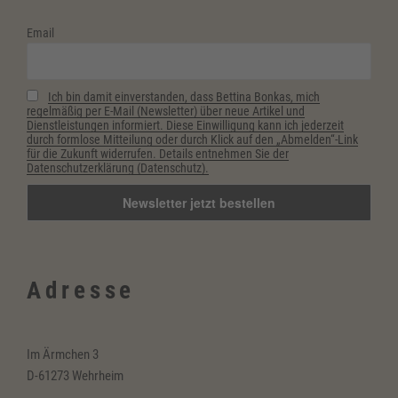
Stärke
Email
und
Selbstbewusstsein“
Ich bin damit einverstanden, dass Bettina Bonkas, mich
regelmäßig per E-Mail (Newsletter) über neue Artikel und
Dienstleistungen informiert. Diese Einwilligung kann ich jederzeit
durch formlose Mitteilung oder durch Klick auf den „Abmelden“-Link
für die Zukunft widerrufen. Details entnehmen Sie der
Datenschutzerklärung (Datenschutz).
Adresse
Im Ärmchen 3
D-61273 Wehrheim