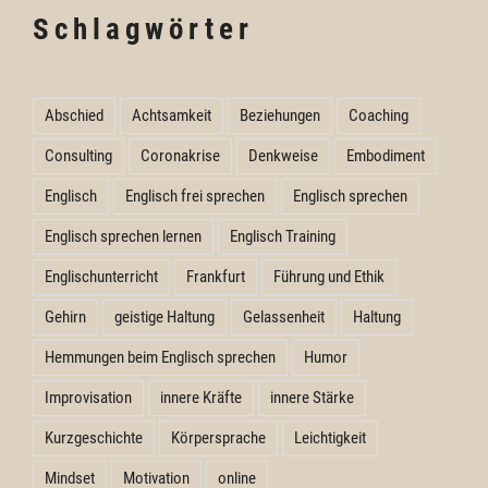
Schlagwörter
Abschied
Achtsamkeit
Beziehungen
Coaching
Consulting
Coronakrise
Denkweise
Embodiment
Englisch
Englisch frei sprechen
Englisch sprechen
Englisch sprechen lernen
Englisch Training
Englischunterricht
Frankfurt
Führung und Ethik
Gehirn
geistige Haltung
Gelassenheit
Haltung
Hemmungen beim Englisch sprechen
Humor
Improvisation
innere Kräfte
innere Stärke
Kurzgeschichte
Körpersprache
Leichtigkeit
Mindset
Motivation
online