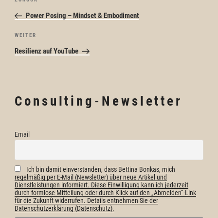
Vorheriger
Beitrag
Power Posing – Mindset & Embodiment
Nächster
WEITER
Beitrag
Resilienz auf YouTube
Consulting-Newsletter
Email
Ich bin damit einverstanden, dass Bettina Bonkas, mich
regelmäßig per E-Mail (Newsletter) über neue Artikel und
Dienstleistungen informiert. Diese Einwilligung kann ich jederzeit
durch formlose Mitteilung oder durch Klick auf den „Abmelden“-Link
für die Zukunft widerrufen. Details entnehmen Sie der
Datenschutzerklärung (Datenschutz).