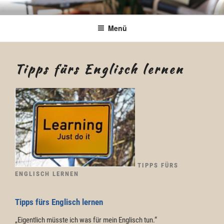
Zum
Be Connected by Bettina Bonkas
Resilienz | Coaching | Englisch +
Inhalt
Menü
GmbH
springen
Improvisation
Tipps fürs Englisch lernen
TIPPS FÜRS
ENGLISCH LERNEN
Tipps fürs Englisch lernen
„Eigentlich müsste ich was für mein Englisch tun.“