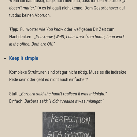
Wenn ich das flüssig sage, hört niemand, dass ich den Ausdruck
„It
doesn’t matter.“
(= es ist egal) nicht kenne. Dem Gesprächsverlauf
tut das keinen Abbruch.
Tipp:
Füllworter wie
You know
oder
well
geben Dir Zeit zum
Nachdenken. „
You know (Well), I can work from home, I can work
in the office. Both are OK.“
Keep it simple
Komplexe Strukturen sind oft gar nicht nötig. Muss es die indirekte
Rede sein oder geht es nicht auch einfacher?
Statt:
„Barbara said
she hadn’t realised it was midnight
.“
Einfach:
Barbara said:
“I didn’t realise it was midnight.”