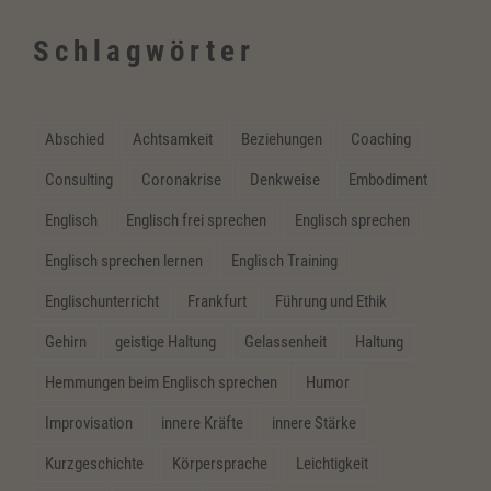
Schlagwörter
Abschied
Achtsamkeit
Beziehungen
Coaching
Consulting
Coronakrise
Denkweise
Embodiment
Englisch
Englisch frei sprechen
Englisch sprechen
Englisch sprechen lernen
Englisch Training
Englischunterricht
Frankfurt
Führung und Ethik
Gehirn
geistige Haltung
Gelassenheit
Haltung
Hemmungen beim Englisch sprechen
Humor
Improvisation
innere Kräfte
innere Stärke
Kurzgeschichte
Körpersprache
Leichtigkeit