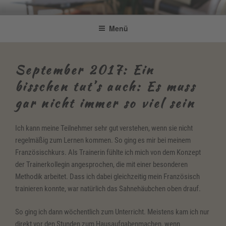
Zum
Be Connected by Bettina Bonkas
Resilienz | Coaching | Englisch +
Inhalt
Menü
GmbH
springen
Improvisation
September 2017: Ein
bisschen tut’s auch: Es muss
gar nicht immer so viel sein
Ich kann meine Teilnehmer sehr gut verstehen, wenn sie nicht
regelmäßig zum Lernen kommen. So ging es mir bei meinem
Französischkurs. Als Trainerin fühlte ich mich von dem Konzept
der Trainerkollegin angesprochen, die mit einer besonderen
Methodik arbeitet. Dass ich dabei gleichzeitig mein Französisch
trainieren konnte, war natürlich das Sahnehäubchen oben drauf.
So ging ich dann wöchentlich zum Unterricht. Meistens kam ich nur
direkt vor den Stunden zum Hausaufgabenmachen, wenn