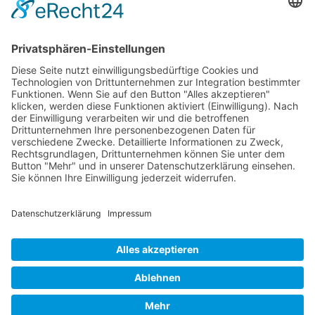
Friedrichsdorf, Oberursel, im Taunus, Frankfurt, Rhein-Main-Gebiet,
Rosbach, deutschlandweit, in Firmen sowie online
Englisch-Training
Wehrheim im Taunus, Usingen, Neu-Anspach, Schmitten, Bad
Homburg, Friedrichsdorf, Oberursel, im Taunus, Frankfurt, Rhein-
Main-Gebiet, Rosbach, deutschlandweit, in Firmen sowie online
Bettina Bonkas, Coaching + Training | Im Ärmchen 3, D-61273
Wehrheim im Taunus |
Contact | Impressum
|
Data Protection |
Datenschutz
Cookie-Settings | Cookie-Einstellungen