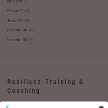
März 2014
(3)
Februar 2014
(1)
Januar 2014
(2)
Dezember 2013
(1)
November 2013
(1)
Resilienz-Training &
Coaching
Wehrheim, Usingen, Neu-Anspach, Schmitten, Bad Homburg,