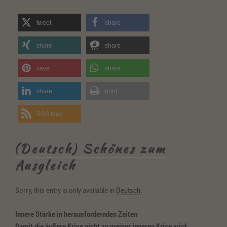
tweet
share
share
share
save
share
share
print
RSS feed
(Deutsch) Schönes zum
Ausgleich
Sorry, this entry is only available in
Deutsch
.
Innere Stärke in herausfordernden Zeiten
Damit die äußere Krise nicht zu meiner inneren Krise wird