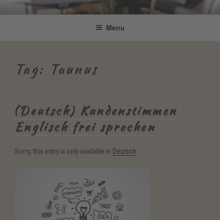
Skip
Be Connected by Bettina Bonkas
Resilienz | Coaching | Englisch +
to
Menu
GmbH
content
Improvisation
Tag:
Taunus
(Deutsch) Kundenstimmen
Englisch frei sprechen
Sorry, this entry is only available in
Deutsch
.