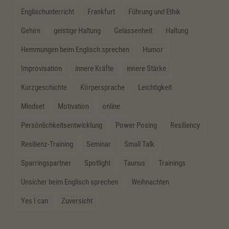
Englischunterricht
Frankfurt
Führung und Ethik
Gehirn
geistige Haltung
Gelassenheit
Haltung
Hemmungen beim Englisch sprechen
Humor
Improvisation
innere Kräfte
innere Stärke
Kurzgeschichte
Körpersprache
Leichtigkeit
Mindset
Motivation
online
Persönlichkeitsentwicklung
Power Posing
Resiliency
Resilienz-Training
Seminar
Small Talk
Sparringspartner
Spotlight
Taunus
Trainings
Unsicher beim Englisch sprechen
Weihnachten
Yes I can
Zuversicht