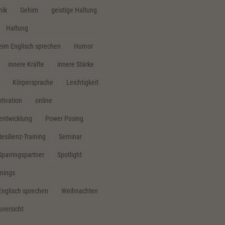
hik
Gehirn
geistige Haltung
Haltung
m Englisch sprechen
Humor
innere Kräfte
innere Stärke
Körpersprache
Leichtigkeit
tivation
online
sentwicklung
Power Posing
esilienz-Training
Seminar
Sparringspartner
Spotlight
inings
Englisch sprechen
Weihnachten
uversicht