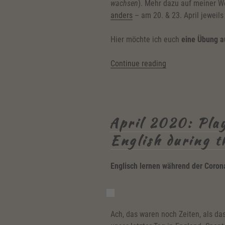
wachsen
). Mehr dazu auf meiner 
anders
– am 20. & 23. April jeweils
Hier möchte ich euch
eine Übung a
“April
Continue reading
2020:
Yes,
I
can!
April 2020: Play
–
Englisch
English during t
sprechen
mal
Englisch lernen während der Corona
anders”
Ach, das waren noch Zeiten, als d