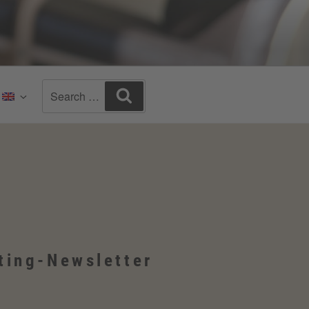
Search
Search
:
for:
ting-Newsletter