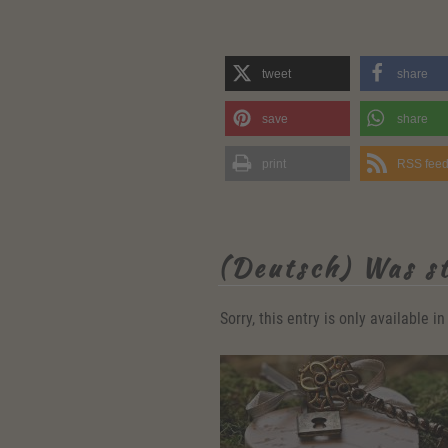
tweet
share
save
share
print
RSS fee
(Deutsch) Was st
Sorry, this entry is only available i