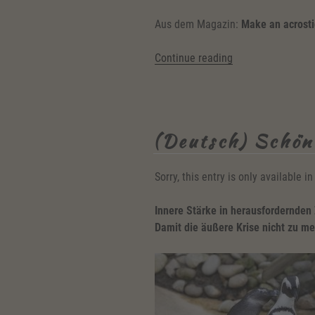
Aus dem Magazin:
Make an acrosti
“April
Continue reading
2020:
Play
your
way
(Deutsch) Schön
to
better
English
Sorry, this entry is only available i
during
the
Innere Stärke in herausfordernden 
coronavirus
Damit die äußere Krise nicht zu me
crisis”