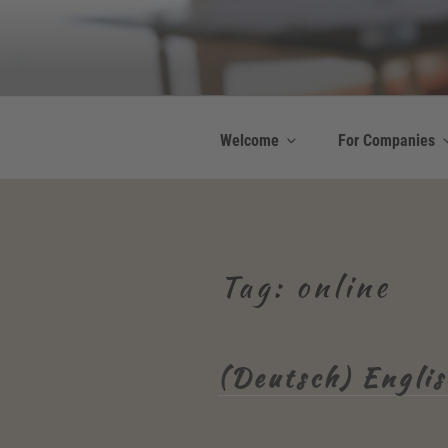
Skip
to
Be Connected b
content
Resilienz | Coaching
Welcome
For Companies
Tag:
online
(Deutsch) Englis