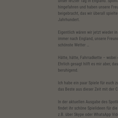
unser letzter Tag in England. Spon
hingefahren und haben unsere Freu
beigebracht, das wir überall spiel
Jahrhundert.
Eigentlich wären wir jetzt wieder in
immer nach England, unsere Freund
schönste Wetter …
Hätte, hätte, Fahrradkette – wobei 
Ehrlich gesagt hilft es mir aber, da
beruhigend.
Ich habe ein paar Spiele für euch z
das Beste aus dieser Zeit mit der 
In der aktuellen Ausgabe des Spotl
findet ihr schöne Spielideen für di
z.B. über Skype oder WhatsApp Vid