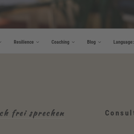
y Bettina Bonkas GmbH
 | Englisch + Improvisation
Resilience
Coaching
Blog
Language
ch frei sprechen
Consul