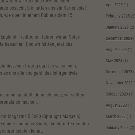
tan waren wir kurz nach Weihnachten
April 2025
(1)
nde besucht. Sie hatten uns ein Kartenspiel
ten, wie oben in einem Pub aus dem 15.
February 2025
(2
January 2025
(2)
 England. Traditionell fahren wir an Ostern
December 2024
(
e besuchen. Und wir hätten jetzt das
August 2024
(1)
May 2024
(1)
ein bisschen traurig darf ich schon sein.
December 2023
(
ss es uns allen so geht; das ist irgendwie
November 2023
(
October 2023
(1)
usammengestellt, denn ich finde, wir sollten
Coronakrise machen.
August 2023
(1)
ight Magazins 5-2020 (
Spotlight Magazin
)
March 2023
(1)
e Familie und auch Spiele, die ihr mit Freunden
January 2023
(2)
eoanruf spielen könnt.