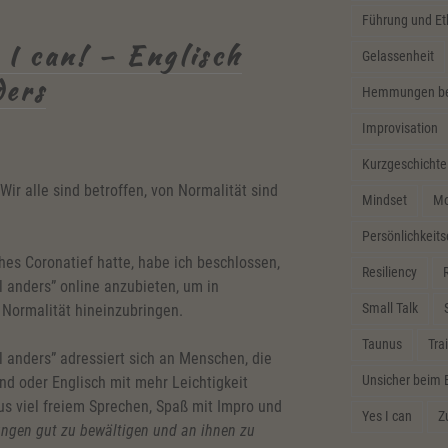
Führung und Et
 I can! – Englisch
Gelassenheit
ders
Hemmungen bei
Improvisation
Kurzgeschichte
Wir alle sind betroffen, von Normalität sind
Mindset
Mo
Persönlichkeit
es Coronatief hatte, habe ich beschlossen,
Resiliency
R
l anders” online anzubieten, um in
Small Talk
 Normalität hineinzubringen.
Taunus
Tra
l anders” adressiert sich an Menschen, die
Unsicher beim 
nd oder Englisch mit mehr Leichtigkeit
us viel freiem Sprechen, Spaß mit Impro und
Yes I can
Z
ungen gut zu bewältigen und an ihnen zu