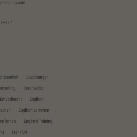
c-coaching.com
 9–17 h
chtsamkeit
Beziehungen
onsulting
Coronakrise
Embodiment
Englisch
prechen
Englisch sprechen
en lernen
Englisch Training
cht
Frankfurt