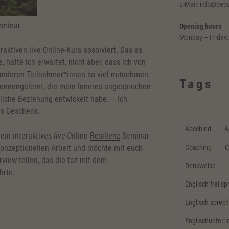
E-Mail: info@beb
eminar
Opening hours
Monday – Friday:
raktiven live Online-Kurs absolviert. Das es
, hatte ich erwartet, nicht aber, dass ich von
anderen Teilnehmer*innen so viel mitnehmen
Tags
ennengelernt, die mein Inneres angesprochen
liche Beziehung entwickelt habe. – Ich
es Geschenk.
Abschied
A
 ein interaktives
live O
nline
Resilienz
-Seminar
Coaching
C
konzeptionellen Arbeit und möchte mit euch
view teilen, das die taz mit dem
Denkweise
hrte.
Englisch frei s
Englisch sprech
Englischunterri