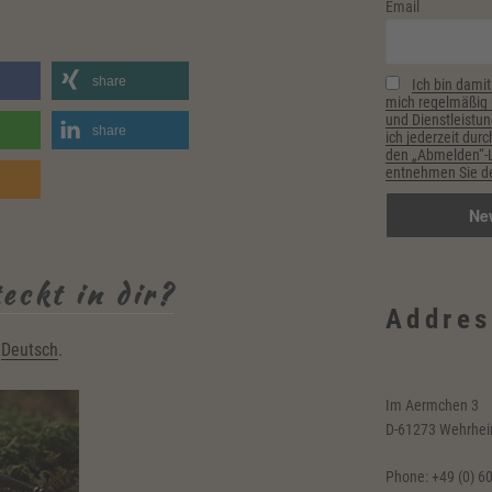
Email
share
Ich bin damit
mich regelmäßig p
und Dienstleistun
share
ich jederzeit durc
den „Abmelden“-Li
entnehmen Sie de
d
eckt in dir?
Addres
n
Deutsch
.
Im Aermchen 3
D-61273 Wehrhe
Phone: +49 (0) 6