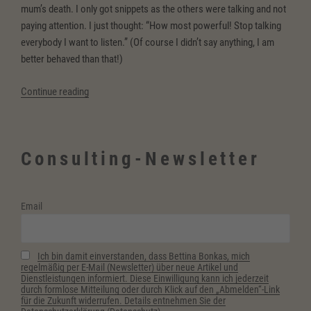
mum’s death. I only got snippets as the others were talking and not
paying attention. I just thought: “How most powerful! Stop talking
everybody I want to listen.” (Of course I didn’t say anything, I am
better behaved than that!)
“It’s
Continue reading
something
we
should
Consulting-Newsletter
talk
about”
Email
Ich bin damit einverstanden, dass Bettina Bonkas, mich
regelmäßig per E-Mail (Newsletter) über neue Artikel und
Dienstleistungen informiert. Diese Einwilligung kann ich jederzeit
durch formlose Mitteilung oder durch Klick auf den „Abmelden“-Link
für die Zukunft widerrufen. Details entnehmen Sie der