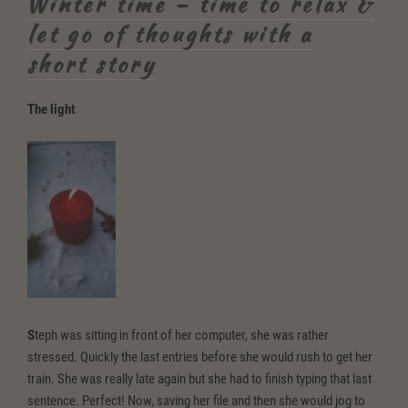
Winter time – time to relax &
den
let go of thoughts with a
guten
short story
Vorsätzen”
The light
S
teph was sitting in front of her computer, she was rather
stressed. Quickly the last entries before she would rush to get her
train. She was really late again but she had to finish typing that last
sentence. Perfect! Now, saving her file and then she would jog to