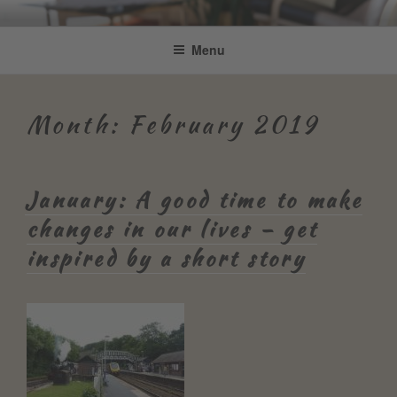
Skip
Be Connected by Bettina Bonkas
Resilienz | Coaching | Englisch +
to
Menu
GmbH
content
Improvisation
Month:
February 2019
January: A good time to make
changes in our lives – get
inspired by a short story