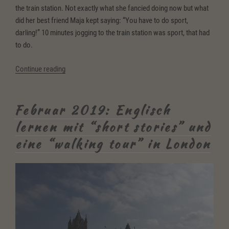
the train station. Not exactly what she fancied doing now but what
did her best friend Maja kept saying: “You have to do sport,
darling!” 10 minutes jogging to the train station was sport, that had
to do.
“Winter
Continue reading
time
–
time
Februar 2019: Englisch
to
lernen mit “short stories” und
relax
eine “walking tour” in London
&
let
go
of
thoughts
with
a
short