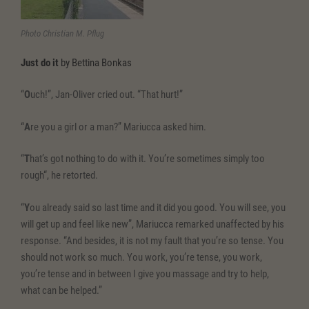
Photo Christian M. Pflug
Just do it
by Bettina Bonkas
“
O
uch!”, Jan-Oliver cried out. “That hurt!”
“
A
re you a girl or a man?” Mariucca asked him.
“
T
hat’s got nothing to do with it. You’re sometimes simply too
rough“, he retorted.
“
Y
ou already said so last time and it did you good. You will see, you
will get up and feel like new”, Mariucca remarked unaffected by his
response. “And besides, it is not my fault that you’re so tense. You
should not work so much. You work, you’re tense, you work,
you’re tense and in between I give you massage and try to help,
what can be helped.”