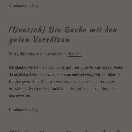
“January:
Continue reading
A
good
time
(Deutsch) Die Sache mit den
to
guten Vorsätzen
make
changes
Sorry, this entry is only available in
Deutsch
.
in
our
Ich glaube, wir kennen das nur zu gut: Der gute Vorsatz ist da, wenn
lives
da nicht das Leben dazwischenkäme und schwupp wird er über den
–
Haufen geworfen. Oder wir verordnen uns gleich mehrere gute
get
Vorsätze oder einen überambitionierten, um dann frustriert alles
inspired
hinzuwerfen.
by
a
“(Deutsch)
Continue reading
short
Die
story”
Sache
mit