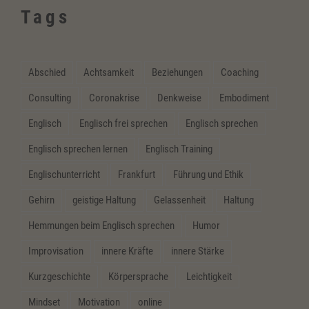
Tags
Abschied
Achtsamkeit
Beziehungen
Coaching
Consulting
Coronakrise
Denkweise
Embodiment
Englisch
Englisch frei sprechen
Englisch sprechen
Englisch sprechen lernen
Englisch Training
Englischunterricht
Frankfurt
Führung und Ethik
Gehirn
geistige Haltung
Gelassenheit
Haltung
Hemmungen beim Englisch sprechen
Humor
Improvisation
innere Kräfte
innere Stärke
Kurzgeschichte
Körpersprache
Leichtigkeit
Mindset
Motivation
online