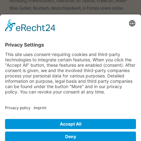
Homburg, Friedrichsdorf, Oberursel, im Taunus, Frankfurt, Rhein-
Main-Gebiet, Rosbach, deutschlandweit, in Firmen sowie online
(Deutsch) Englisch-
Training
(Deutsch) Wehrheim im Taunus, Usingen, Neu-Anspach, Schmitten,
Bad Homburg, Friedrichsdorf, Oberursel, im Taunus, Frankfurt,
Rhein-Main-Gebiet, Rosbach, deutschlandweit, in Firmen sowie
online
Bettina Bonkas, Coaching + Training | Im Ärmchen 3, D-61273