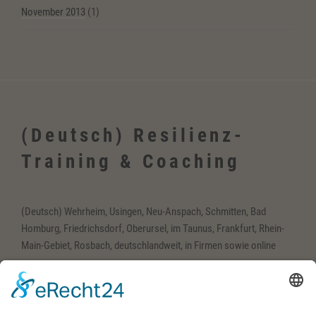
November 2013
(1)
(Deutsch) Resilienz-
Training & Coaching
(Deutsch) Wehrheim, Usingen, Neu-Anspach, Schmitten, Bad
Homburg, Friedrichsdorf, Oberursel, im Taunus, Frankfurt, Rhein-
Main-Gebiet, Rosbach, deutschlandweit, in Firmen sowie online
(Deutsch) Englisch-