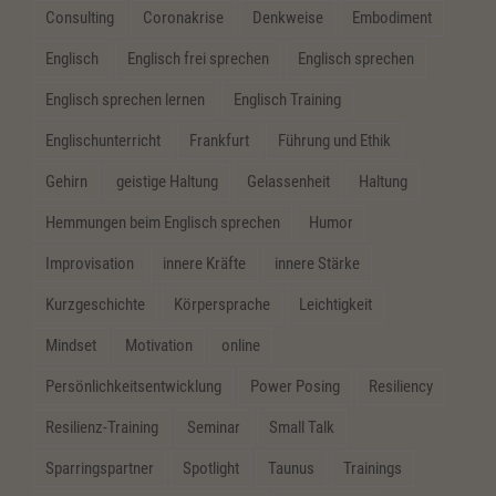
Consulting
Coronakrise
Denkweise
Embodiment
Englisch
Englisch frei sprechen
Englisch sprechen
Englisch sprechen lernen
Englisch Training
Englischunterricht
Frankfurt
Führung und Ethik
Gehirn
geistige Haltung
Gelassenheit
Haltung
Hemmungen beim Englisch sprechen
Humor
Improvisation
innere Kräfte
innere Stärke
Kurzgeschichte
Körpersprache
Leichtigkeit
Mindset
Motivation
online
Persönlichkeitsentwicklung
Power Posing
Resiliency
Resilienz-Training
Seminar
Small Talk
Sparringspartner
Spotlight
Taunus
Trainings