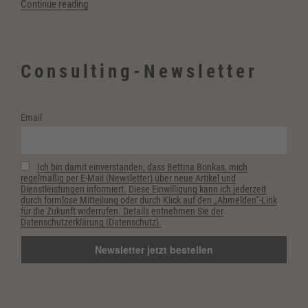
“(Deutsch)
Continue reading
Ein
Lächeln
verzaubert
Consulting-Newsletter
–
nicht
nur
Email
im
Advent
&
Ich bin damit einverstanden, dass Bettina Bonkas, mich
Fairständigen
regelmäßig per E-Mail (Newsletter) über neue Artikel und
–
Dienstleistungen informiert. Diese Einwilligung kann ich jederzeit
durch formlose Mitteilung oder durch Klick auf den „Abmelden“-Link
für
für die Zukunft widerrufen. Details entnehmen Sie der
ein
Datenschutzerklärung (Datenschutz).
respektvolles
Miteinander”