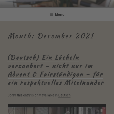
Skip
Be Connected by Bettina Bonkas
Resilienz | Coaching | Englisch +
to
Menu
GmbH
content
Improvisation
Month:
December 2021
(Deutsch) Ein Lächeln
verzaubert – nicht nur im
Advent & Fairständigen – für
ein respektvolles Miteinander
Sorry, this entry is only available in
Deutsch
.
Video
Player