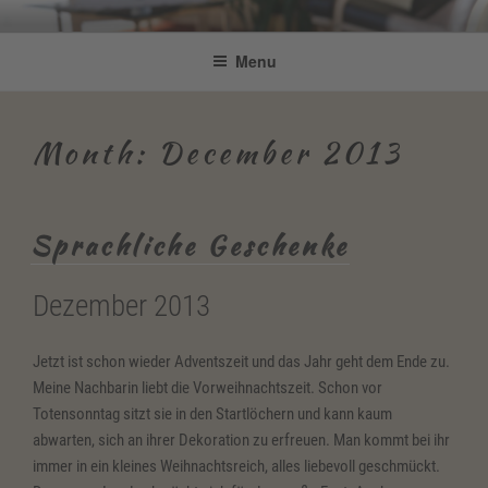
Skip
Be Connected by Bettina Bonkas
Resilienz | Coaching | Englisch +
to
Menu
GmbH
content
Improvisation
Month:
December 2013
Sprachliche Geschenke
Dezember 2013
Jetzt ist schon wieder Adventszeit und das Jahr geht dem Ende zu.
Meine Nachbarin liebt die Vorweihnachtszeit. Schon vor
Totensonntag sitzt sie in den Startlöchern und kann kaum
abwarten, sich an ihrer Dekoration zu erfreuen. Man kommt bei ihr
immer in ein kleines Weihnachtsreich, alles liebevoll geschmückt.