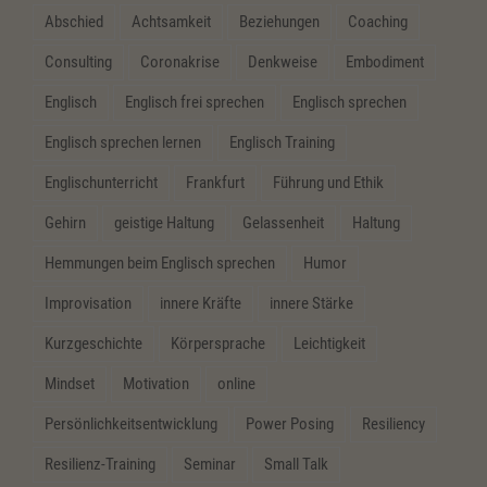
Abschied
Achtsamkeit
Beziehungen
Coaching
Consulting
Coronakrise
Denkweise
Embodiment
Englisch
Englisch frei sprechen
Englisch sprechen
Englisch sprechen lernen
Englisch Training
Englischunterricht
Frankfurt
Führung und Ethik
Gehirn
geistige Haltung
Gelassenheit
Haltung
Hemmungen beim Englisch sprechen
Humor
Improvisation
innere Kräfte
innere Stärke
Kurzgeschichte
Körpersprache
Leichtigkeit
Mindset
Motivation
online
Persönlichkeitsentwicklung
Power Posing
Resiliency
Resilienz-Training
Seminar
Small Talk