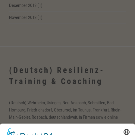
December 2013
(1)
November 2013
(1)
(Deutsch) Resilienz-
Training & Coaching
(Deutsch) Wehrheim, Usingen, Neu-Anspach, Schmitten, Bad
Homburg, Friedrichsdorf, Oberursel, im Taunus, Frankfurt, Rhein-
Main-Gebiet, Rosbach, deutschlandweit, in Firmen sowie online