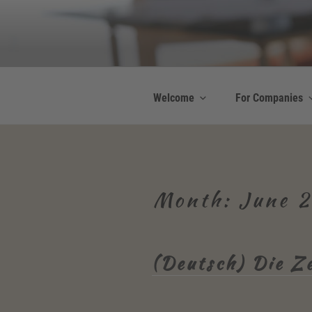
Skip
to
Be Connected b
content
Resilienz | Coaching
Welcome
For Companies
Month:
June 
(Deutsch) Die Z