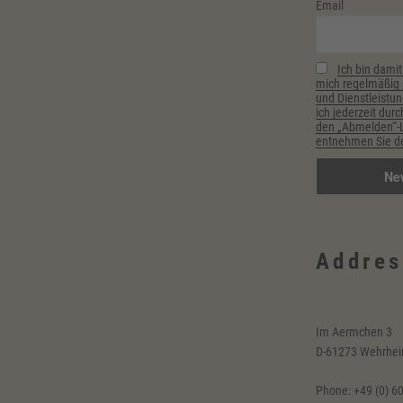
Email
Ich bin damit
mich regelmäßig p
und Dienstleistun
ich jederzeit durc
den „Abmelden“-Li
entnehmen Sie de
Addres
Im Aermchen 3
D-61273 Wehrhe
Phone: +49 (0) 6