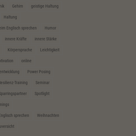
hik
Gehirn
geistige Haltung
Haltung
m Englisch sprechen
Humor
innere Kräfte
innere Stärke
Körpersprache
Leichtigkeit
tivation
online
sentwicklung
Power Posing
esilienz-Training
Seminar
Sparringspartner
Spotlight
inings
Englisch sprechen
Weihnachten
uversicht