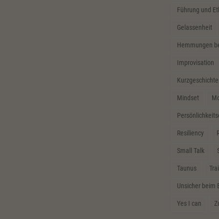
Führung und Et
Gelassenheit
Hemmungen bei
Improvisation
Kurzgeschichte
Mindset
Mo
Persönlichkeit
Resiliency
R
Small Talk
Taunus
Tra
Unsicher beim 
Yes I can
Z