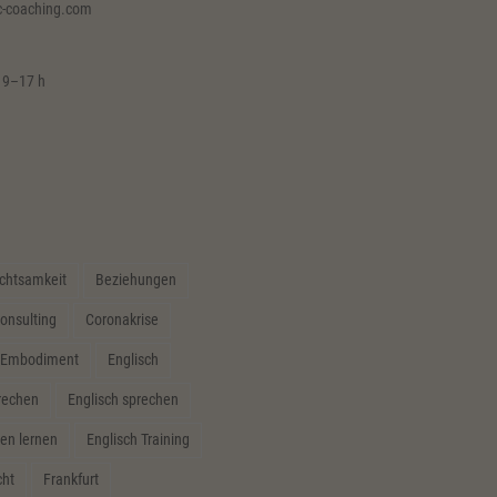
c-coaching.com
 9–17 h
chtsamkeit
Beziehungen
onsulting
Coronakrise
Embodiment
Englisch
prechen
Englisch sprechen
en lernen
Englisch Training
cht
Frankfurt