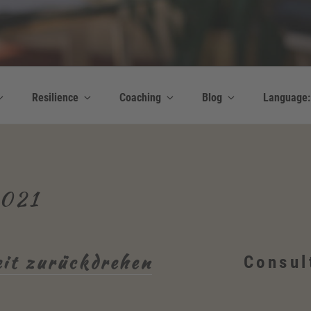
y Bettina Bonkas GmbH
 | Englisch + Improvisation
Resilience
Coaching
Blog
Language
2021
eit zurückdrehen
Consul