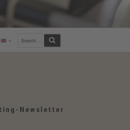
Search
Search
:
for:
ting-Newsletter