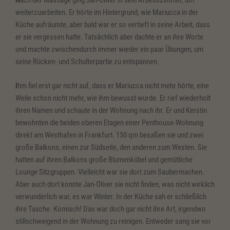
N
ach der Massage ging Jan-Oliver in sein Arbeitszimmer, um
weiterzuarbeiten. Er hörte im Hintergrund, wie Mariucca in der
Küche aufräumte, aber bald war er so vertieft in seine Arbeit, dass
er sie vergessen hatte. Tatsächlich aber dachte er an ihre Worte
und machte zwischendurch immer wieder ein paar Übungen, um
seine Rücken- und Schulterpartie zu entspannen.
I
hm fiel erst gar nicht auf, dass er Mariucca nicht mehr hörte, eine
Weile schon nicht mehr, wie ihm bewusst wurde. Er rief wiederholt
ihren Namen und schaute in der Wohnung nach ihr. Er und Kerstin
bewohnten die beiden oberen Etagen einer Penthouse-Wohnung
direkt am Westhafen in Frankfurt. 150 qm besaßen sie und zwei
große Balkons, einen zur Südseite, den anderen zum Westen. Sie
hatten auf ihren Balkons große Blumenkübel und gemütliche
Lounge Sitzgruppen. Vielleicht war sie dort zum Saubermachen.
Aber auch dort konnte Jan-Oliver sie nicht finden, was nicht wirklich
verwunderlich war, es war Winter. In der Küche sah er schließlich
ihre Tasche. Komisch! Das war doch gar nicht ihre Art, irgendwo
stillschweigend in der Wohnung zu reinigen. Entweder sang sie vor