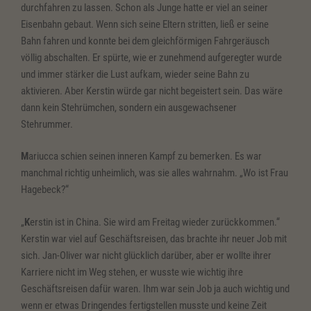
durchfahren zu lassen. Schon als Junge hatte er viel an seiner
Eisenbahn gebaut. Wenn sich seine Eltern stritten, ließ er seine
Bahn fahren und konnte bei dem gleichförmigen Fahrgeräusch
völlig abschalten. Er spürte, wie er zunehmend aufgeregter wurde
und immer stärker die Lust aufkam, wieder seine Bahn zu
aktivieren. Aber Kerstin würde gar nicht begeistert sein. Das wäre
dann kein Stehrümchen, sondern ein ausgewachsener
Stehrummer.
M
ariucca schien seinen inneren Kampf zu bemerken. Es war
manchmal richtig unheimlich, was sie alles wahrnahm. „Wo ist Frau
Hagebeck?“
„
K
erstin ist in China. Sie wird am Freitag wieder zurückkommen.“
Kerstin war viel auf Geschäftsreisen, das brachte ihr neuer Job mit
sich. Jan-Oliver war nicht glücklich darüber, aber er wollte ihrer
Karriere nicht im Weg stehen, er wusste wie wichtig ihre
Geschäftsreisen dafür waren. Ihm war sein Job ja auch wichtig und
wenn er etwas Dringendes fertigstellen musste und keine Zeit