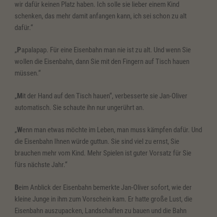
wir dafür keinen Platz haben. Ich solle sie lieber einem Kind
schenken, das mehr damit anfangen kann, ich sei schon zu alt
dafür.“
„
P
apalapap. Für eine Eisenbahn man nie ist zu alt. Und wenn Sie
wollen die Eisenbahn, dann Sie mit den Fingern auf Tisch hauen
müssen.“
„
M
it der Hand auf den Tisch hauen“, verbesserte sie Jan-Oliver
automatisch. Sie schaute ihn nur ungerührt an.
„
W
enn man etwas möchte im Leben, man muss kämpfen dafür. Und
die Eisenbahn Ihnen würde guttun. Sie sind viel zu ernst, Sie
brauchen mehr vom Kind. Mehr Spielen ist guter Vorsatz für Sie
fürs nächste Jahr.“
B
eim Anblick der Eisenbahn bemerkte Jan-Oliver sofort, wie der
kleine Junge in ihm zum Vorschein kam. Er hatte große Lust, die
Eisenbahn auszupacken, Landschaften zu bauen und die Bahn