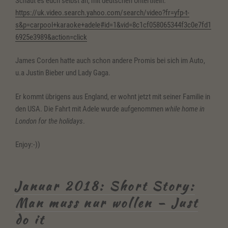
Schaut es euch selbst an, mit deutschen Untertiteln:
https://uk.video.search.yahoo.com/search/video?fr=yfp-t-
s&p=carpool+karaoke+adele#id=1&vid=8c1cf058065344f3c0e7fd1
6925e3989&action=click
James Corden hatte auch schon andere Promis bei sich im Auto,
u.a Justin Bieber und Lady Gaga.
Er kommt übrigens aus England, er wohnt jetzt mit seiner Familie in
den USA. Die Fahrt mit Adele wurde aufgenommen
while home in
London for the holidays
.
Enjoy:-))
Januar 2018: Short Story:
Man muss nur wollen – Just
do it