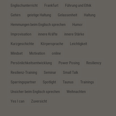
Englischunterricht
Frankfurt
Führung und Ethik
Gehirn
geistige Haltung
Gelassenheit
Haltung
Hemmungen beim Englisch sprechen
Humor
Improvisation
innere Kräfte
innere Stärke
Kurzgeschichte
Körpersprache
Leichtigkeit
Mindset
Motivation
online
Persönlichkeitsentwicklung
Power Posing
Resiliency
Resilienz-Training
Seminar
Small Talk
Sparringspartner
Spotlight
Taunus
Trainings
Unsicher beim Englisch sprechen
Weihnachten
Yes I can
Zuversicht