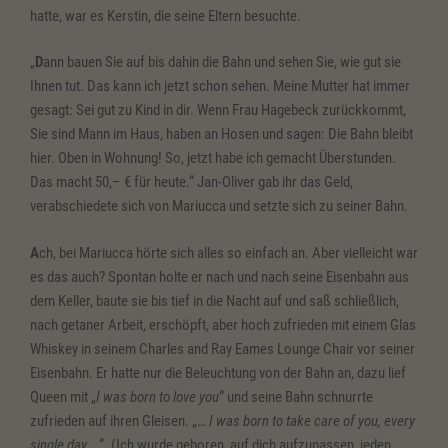
hatte, war es Kerstin, die seine Eltern besuchte.
„
D
ann bauen Sie auf bis dahin die Bahn und sehen Sie, wie gut sie
Ihnen tut. Das kann ich jetzt schon sehen. Meine Mutter hat immer
gesagt: Sei gut zu Kind in dir. Wenn Frau Hagebeck zurückkommt,
Sie sind Mann im Haus, haben an Hosen und sagen: Die Bahn bleibt
hier. Oben in Wohnung! So, jetzt habe ich gemacht Überstunden.
Das macht 50,– € für heute.“ Jan-Oliver gab ihr das Geld,
verabschiedete sich von Mariucca und setzte sich zu seiner Bahn.
A
ch, bei Mariucca hörte sich alles so einfach an. Aber vielleicht war
es das auch? Spontan holte er nach und nach seine Eisenbahn aus
dem Keller, baute sie bis tief in die Nacht auf und saß schließlich,
nach getaner Arbeit, erschöpft, aber hoch zufrieden mit einem Glas
Whiskey in seinem Charles and Ray Eames Lounge Chair vor seiner
Eisenbahn. Er hatte nur die Beleuchtung von der Bahn an, dazu lief
Queen mit „
I was born to love you
“ und seine Bahn schnurrte
zufrieden auf ihren Gleisen. „…
I was born to take care of you, every
single day …
“. (Ich wurde geboren, auf dich aufzupassen, jeden