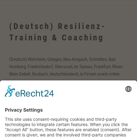
(Deutsch) Resilienz-
Training & Coaching
(Deutsch) Wehrheim, Usingen, Neu-Anspach, Schmitten, Bad
Homburg, Friedrichsdorf, Oberursel, im Taunus, Frankfurt, Rhein-
Main-Gebiet, Rosbach, deutschlandweit, in Firmen sowie online
(Deutsch) Englisch-
Training