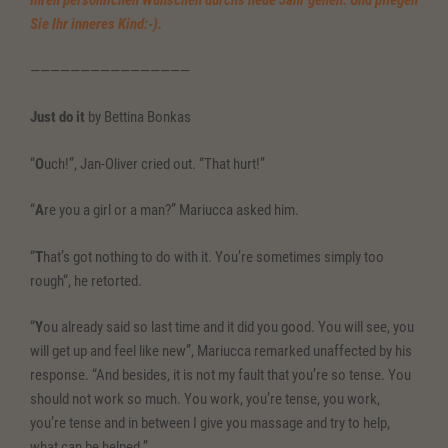
Ihren persönlichen Wünschen durchs neue Jahr gehen. Und pflegen
Sie Ihr inneres Kind:-).
————————————————
Just do it
by Bettina Bonkas
“
O
uch!”, Jan-Oliver cried out. “That hurt!”
“
A
re you a girl or a man?” Mariucca asked him.
“
T
hat’s got nothing to do with it. You’re sometimes simply too
rough“, he retorted.
“
Y
ou already said so last time and it did you good. You will see, you
will get up and feel like new”, Mariucca remarked unaffected by his
response. “And besides, it is not my fault that you’re so tense. You
should not work so much. You work, you’re tense, you work,
you’re tense and in between I give you massage and try to help,
what can be helped.”