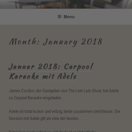
Skip
Be Connected by Bettina Bonkas
Resilienz | Coaching | Englisch +
to
Menu
GmbH
content
Improvisation
Month:
January 2018
Januar 2018: Carpool
Karaoke mit Adele
James Cordon, der Gastgeber von
The Late Late Show,
hat Adele
zu
Carpool Karaoke
eingeladen.
Adele ist total locker und witzig, beide zusammen sind klasse. Die
Session mit Adele gilt als eine der besten.