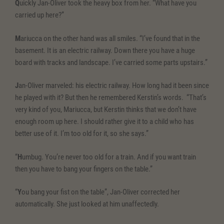
Q
uickly Jan-Oliver took the heavy box from her. “What have you
carried up here?”
M
ariucca on the other hand was all smiles. “I’ve found that in the
basement. It is an electric railway. Down there you have a huge
board with tracks and landscape. I’ve carried some parts upstairs.”
J
an-Oliver marveled: his electric railway. How long had it been since
he played with it? But then he remembered Kerstin’s words. “That’s
very kind of you, Mariucca, but Kerstin thinks that we don’t have
enough room up here. I should rather give it to a child who has
better use of it. I’m too old for it, so she says.”
“
H
umbug. You’re never too old for a train. And if you want train
then you have to bang your fingers on the table.”
“
Y
ou bang your fist on the table”, Jan-Oliver corrected her
automatically. She just looked at him unaffectedly.