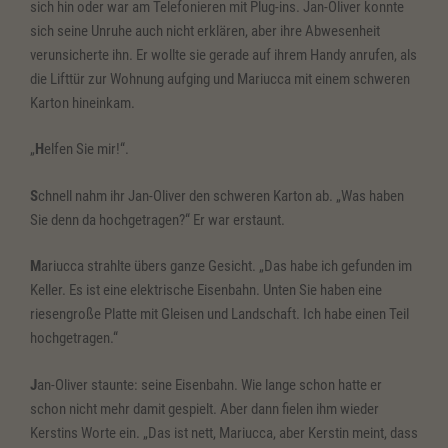
sich hin oder war am Telefonieren mit Plug-ins. Jan-Oliver konnte
sich seine Unruhe auch nicht erklären, aber ihre Abwesenheit
verunsicherte ihn. Er wollte sie gerade auf ihrem Handy anrufen, als
die Lifttür zur Wohnung aufging und Mariucca mit einem schweren
Karton hineinkam.
„
H
elfen Sie mir!“.
S
chnell nahm ihr Jan-Oliver den schweren Karton ab. „Was haben
Sie denn da hochgetragen?“ Er war erstaunt.
M
ariucca strahlte übers ganze Gesicht. „Das habe ich gefunden im
Keller. Es ist eine elektrische Eisenbahn. Unten Sie haben eine
riesengroße Platte mit Gleisen und Landschaft. Ich habe einen Teil
hochgetragen.“
J
an-Oliver staunte: seine Eisenbahn. Wie lange schon hatte er
schon nicht mehr damit gespielt. Aber dann fielen ihm wieder
Kerstins Worte ein. „Das ist nett, Mariucca, aber Kerstin meint, dass