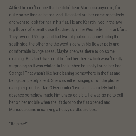
A
t first he didn’t notice that he didn’t hear Mariucca anymore, for
quite some time as he realized. He called out her name repeatedly
and went to look for her in his flat. He and Kerstin lived in the two
top floors of a penthouse flat directly in the Westhafen in Frankfurt.
They owned 150 sqm and had two big balconies, one facing the
south side, the other one the west side with big flower pots and
comfortable lounge areas. Maybe she was there to do some
cleaning. But Jan-Oliver couldn’t find her there which wasn’t really
surprising as it was winter. In the kitchen he finally found her bag.
Strange! That wasn’t like her cleaning somewhere in the flat and
being completely silent. She was either singing or on the phone
using her plug-ins. Jan-Oliver couldn’t explain his anxiety but her
absence somehow made him unsettled a bit. He was going to call
her on her mobile when the lift door to the flat opened and
Mariucca came in carrying a heavy cardboard box.
“
H
elp me!”