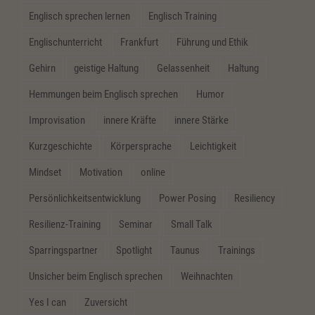
Englisch sprechen lernen
Englisch Training
Englischunterricht
Frankfurt
Führung und Ethik
Gehirn
geistige Haltung
Gelassenheit
Haltung
Hemmungen beim Englisch sprechen
Humor
Improvisation
innere Kräfte
innere Stärke
Kurzgeschichte
Körpersprache
Leichtigkeit
Mindset
Motivation
online
Persönlichkeitsentwicklung
Power Posing
Resiliency
Resilienz-Training
Seminar
Small Talk
Sparringspartner
Spotlight
Taunus
Trainings
Unsicher beim Englisch sprechen
Weihnachten
Yes I can
Zuversicht