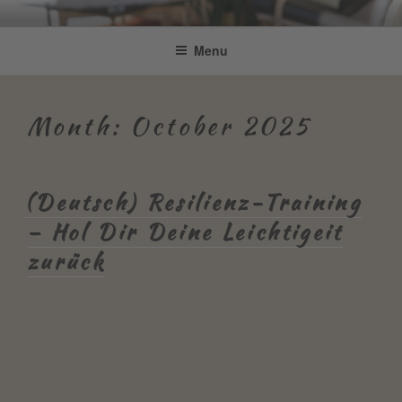
Skip
Be Connected by Bettina Bonkas
Resilienz | Coaching | Englisch +
to
Menu
GmbH
content
Improvisation
Month:
October 2025
(Deutsch) Resilienz-Training
– Hol Dir Deine Leichtigeit
zurück