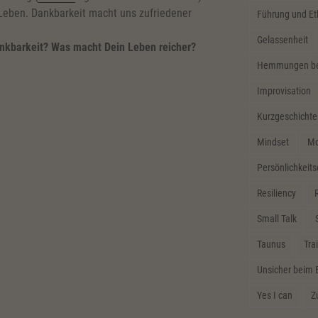
Leben. Dankbarkeit macht uns zufriedener
Führung und Et
Gelassenheit
nkbarkeit? Was macht Dein Leben reicher?
Hemmungen bei
Improvisation
Kurzgeschichte
Mindset
Mo
Persönlichkeit
Resiliency
R
Small Talk
Taunus
Tra
Unsicher beim 
Yes I can
Z