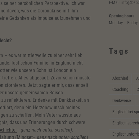
E-Mail: info@beb
s seiner persönlichen Perspektive. Ich war
nd davon, was die Coronakrise mit ihm
Opening hours
seine Gedanken als Impulse aufzunehmen und
Monday – Friday:
lecht?
Tags
n – es war mittlerweile zu einer sehr lieb
nde, fast schon Familie, in England nicht
otter wie unseren Sohn ist London ein
r treffen. Alles abgesagt. Zuvor schon musste
Abschied
A
 stornieren. Jetzt sagte er mir, dass er seit
Coaching
C
über unsere gemeinsamen Reisen
 zu reflektieren. Er denke mit Dankbarkeit an
Denkweise
berührt, denn ein Herzenswunsch meines
Englisch frei s
ngen zu schaffen. Mein Vater wusste aus
ngnis, dass uns Erinnerungen durch schwere
Englisch sprech
schichte
–
ganz nach unten scrollen).
–
Englischunterri
altung (
Mindset
–
ganz nach unten scrollen
)