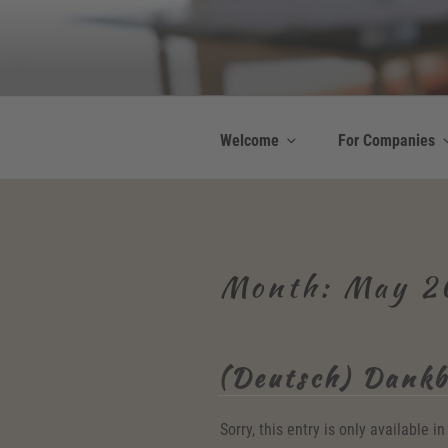
Skip
to
Be Connected b
content
Resilienz | Coaching
Welcome
For Companies
Month:
May 2
(Deutsch) Dankb
Sorry, this entry is only available i