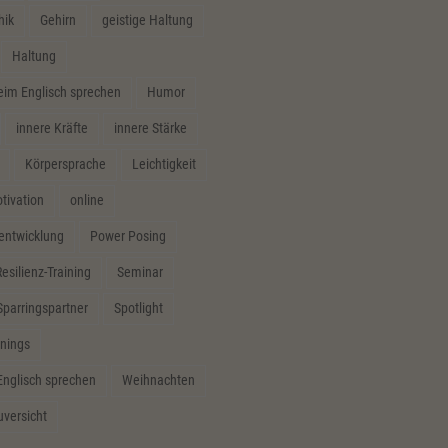
hik
Gehirn
geistige Haltung
Haltung
m Englisch sprechen
Humor
innere Kräfte
innere Stärke
Körpersprache
Leichtigkeit
tivation
online
sentwicklung
Power Posing
esilienz-Training
Seminar
Sparringspartner
Spotlight
inings
Englisch sprechen
Weihnachten
uversicht