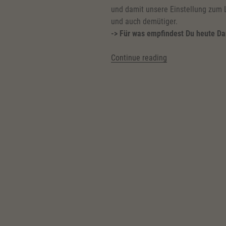
und damit unsere Einstellung zum 
und auch demütiger.
-> Für was empfindest Du heute Da
“(Deutsch)
Continue reading
Dankbarkeit
&
Genießen”