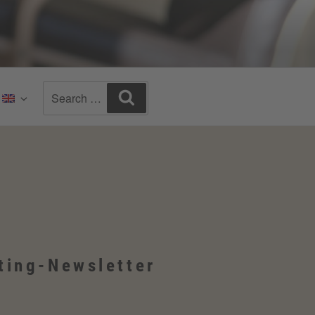
Search
Search
:
for:
ting-Newsletter