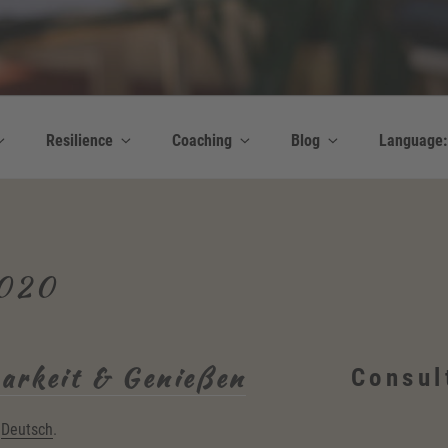
y Bettina Bonkas GmbH
 | Englisch + Improvisation
Resilience
Coaching
Blog
Language
020
arkeit & Genießen
Consul
n
Deutsch
.