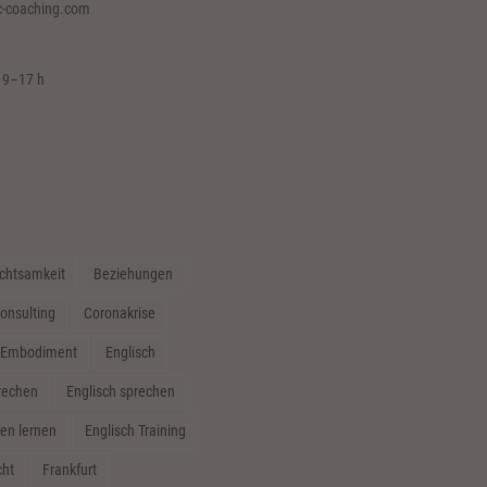
c-coaching.com
 9–17 h
chtsamkeit
Beziehungen
onsulting
Coronakrise
Embodiment
Englisch
prechen
Englisch sprechen
en lernen
Englisch Training
cht
Frankfurt