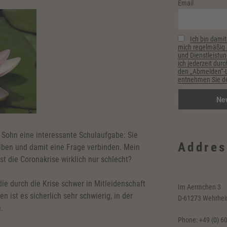
Email
Ich bin damit
mich regelmäßig p
und Dienstleistun
ich jederzeit durc
den „Abmelden“-Li
entnehmen Sie de
 Sohn eine interessante Schulaufgabe: Sie
Addres
eiben und damit eine Frage verbinden. Mein
Ist die Coronakrise wirklich nur schlecht?
ie durch die Krise schwer in Mitleidenschaft
Im Aermchen 3
 ist es sicherlich sehr schwierig, in der
D-61273 Wehrhe
.
Phone: +49 (0) 6