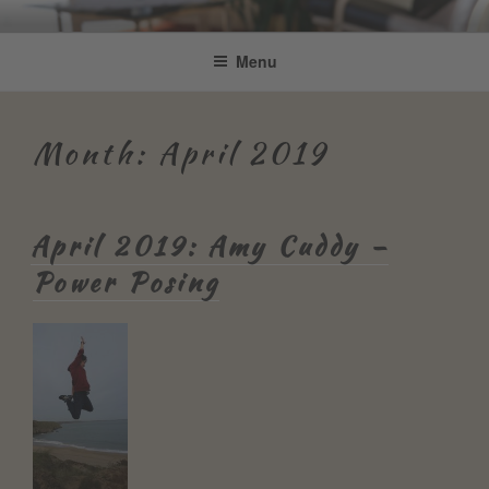
Skip
Be Connected by Bettina Bonkas
Resilienz | Coaching | Englisch +
to
Menu
GmbH
content
Improvisation
Month:
April 2019
April 2019: Amy Cuddy –
Power Posing