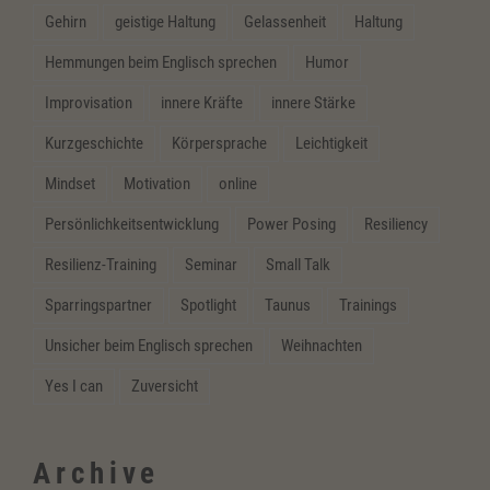
Gehirn
geistige Haltung
Gelassenheit
Haltung
Hemmungen beim Englisch sprechen
Humor
Improvisation
innere Kräfte
innere Stärke
Kurzgeschichte
Körpersprache
Leichtigkeit
Mindset
Motivation
online
Persönlichkeitsentwicklung
Power Posing
Resiliency
Resilienz-Training
Seminar
Small Talk
Sparringspartner
Spotlight
Taunus
Trainings
Unsicher beim Englisch sprechen
Weihnachten
Yes I can
Zuversicht
Archive