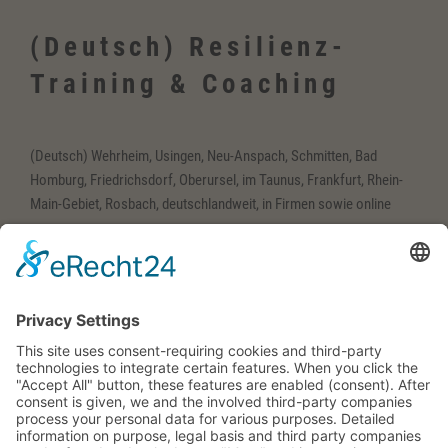
(Deutsch) Resilienz-
Training & Coaching
(Deutsch) Wehrheim, Usingen, Neu-Anspach, Schmitten, Bad
Homburg, Friedrichsdorf, Oberursel, im Taunus, Frankfurt, Rhein-
Main-Gebiet, Rosbach, deutschlandweit, in Firmen sowie online
(Deutsch) Englisch-
Training
(Deutsch) Wehrheim im Taunus, Usingen, Neu-Anspach, Schmitten,
Bad Homburg, Friedrichsdorf, Oberursel, im Taunus, Frankfurt,