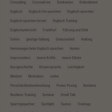
Consulting
Coronakrise
Denkweise
Embodiment
Englisch
Englisch frei sprechen
Englisch sprechen
Englisch sprechen lernen
Englisch Training
Englischunterricht
Frankfurt
Führung und Ethik
Gehirn
geistige Haltung
Gelassenheit
Haltung
Hemmungen beim Englisch sprechen
Humor
Improvisation
innere Kräfte
innere Stärke
Kurzgeschichte
Körpersprache
Leichtigkeit
Mindset
Motivation
online
Persönlichkeitsentwicklung
Power Posing
Resilienz
Resilienz-Training
Seminar
Small Talk
Sparringspartner
Spotlight
Taunus
Trainings