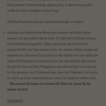
befreundeten Trainerkollegin gesprochen. In diesem Gespräch
stellte sie diese inhaltlich starke Frage:
Welchen Raum brauche ich, um meine Energie zu halten?
Sensible und einfühlsame Menschen nehmen die Bedürfnisse
anderer auf besondere Weise wahr. Es fällt ihnen oftmals schwer,
nicht helfend einzugreifen. Dabei ignorieren sie oftmals ihre
eigenen Kräfte und übernehmen sich. Vor einem Abflug werden wir
angewiesen, bei einem Druckabfall in der Kabine erst uns selbst die
Sauerstoffmasken anzuziehen, bevor wir sie anderen überziehen.
Bei den Ärzten und dem Pflegepersonal während der Coronakrise
ist das genauso: erst Schutzanzüge, dann die Patienten. Erst muss
ich mich um mich selbst kümmern, bevor ich anderen helfen kann.
–
Was kannst Du heute erst einmal für Dich tun, bevor Du für
andere da bist?
„Zeit
weiterlesen
für