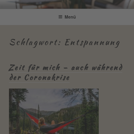
Zum
Be Connected by Bettina Bonkas
Resilienz | Coaching | Englisch +
Inhalt
Menü
GmbH
springen
Improvisation
Schlagwort:
Entspannung
Zeit für mich – auch während
der Coronakrise