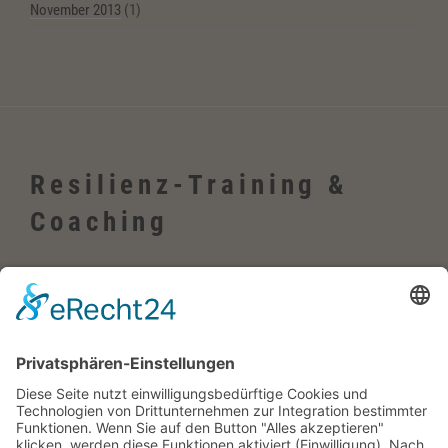
November 2013
(1)
Resilienz-Training &
Coaching
Wehrheim, Usingen, Neu-Anspach, Schmitten, Bad Homburg,
Friedrichsdorf, Oberursel, im Taunus, Frankfurt, Rhein-Main-Gebiet,
Rosbach, deutschlandweit, in Firmen sowie online
Englisch-Training