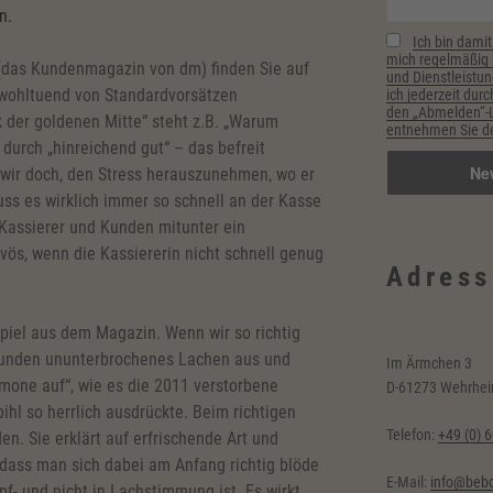
n.
Ich bin damit
mich regelmäßig p
(das Kundenmagazin von dm) finden Sie auf
und Dienstleistun
h wohltuend von Standardvorsätzen
ich jederzeit durc
den „Abmelden“-Li
 der goldenen Mitte“ steht z.B. „Warum
entnehmen Sie de
h durch „hinreichend gut“ – das befreit
wir doch, den Stress herauszunehmen, wo er
uss es wirklich immer so schnell an der Kasse
Kassierer und Kunden mitunter ein
ös, wenn die Kassiererin nicht schnell genug
Adress
piel aus dem Magazin. Wenn wir so richtig
ekunden ununterbrochenes Lachen aus und
Im Ärmchen 3
one auf“, wie es die 2011 verstorbene
D-61273 Wehrhe
bihl so herrlich ausdrückte. Beim richtigen
Telefon:
+49 (0) 
n. Sie erklärt auf erfrischende Art und
 dass man sich dabei am Anfang richtig blöde
E-Mail:
info@bebc
- und nicht in Lachstimmung ist. Es wirkt