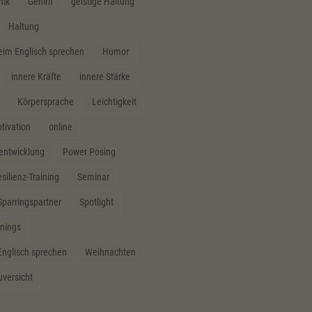
hik
Gehirn
geistige Haltung
Haltung
m Englisch sprechen
Humor
innere Kräfte
innere Stärke
Körpersprache
Leichtigkeit
tivation
online
sentwicklung
Power Posing
silienz-Training
Seminar
Sparringspartner
Spotlight
inings
Englisch sprechen
Weihnachten
uversicht