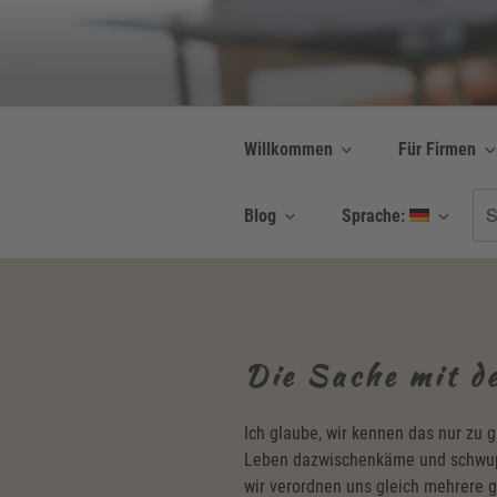
Zum
Inhalt
Be Connected b
springen
Resilienz | Coaching
Willkommen
Für Firmen
Su
Blog
Sprache:
nac
Die Sache mit d
Ich glaube, wir kennen das nur zu g
Leben dazwischenkäme und schwupp
wir verordnen uns gleich mehrere g