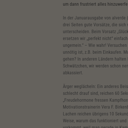
um dann frustriert alles hinzuwerfe
In der Januarausgabe von alverde 
drei Seiten gute Vorsätze, die sic
unterscheiden. Beim Vorsatz „Glück
ersetzen wir „perfekt nicht“ einfac
ungemein.“ – Wie wahr! Versuchen 
unnötig ist, z.B. beim Einkaufen. M
gehen? In anderen Ländern halten 
Schwätzchen, wir werden schon nerv
abkassiert.
Ärger weglächeln: Ein anderes Beis
schlecht drauf sind, reichen 60 S
„Freudehormone fressen Kampfhorm
Motivationstrainerin Vera F. Birken
Lachen reichen übrigens 10 Sekunde
Weise, warum das funktioniert und
vorkommt, weil man gerade in Kampf