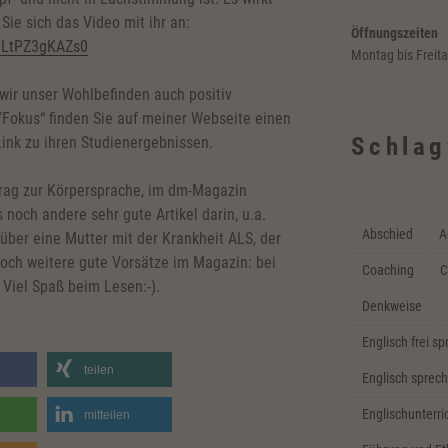
ie sich das Video mit ihr an:
Öffnungszeiten
=LtPZ3gKAZs0
Montag bis Freit
wir unser Wohlbefinden auch positiv
/Fokus“ finden Sie auf meiner Webseite einen
Schlag
ink zu ihren Studienergebnissen.
trag zur Körpersprache, im dm-Magazin
 noch andere sehr gute Artikel darin, u.a.
Abschied
A
über eine Mutter mit der Krankheit ALS, der
 noch weitere gute Vorsätze im Magazin: bei
Coaching
C
 Viel Spaß beim Lesen:-).
Denkweise
Englisch frei s
teilen
Englisch sprech
Englischunterri
mitteilen