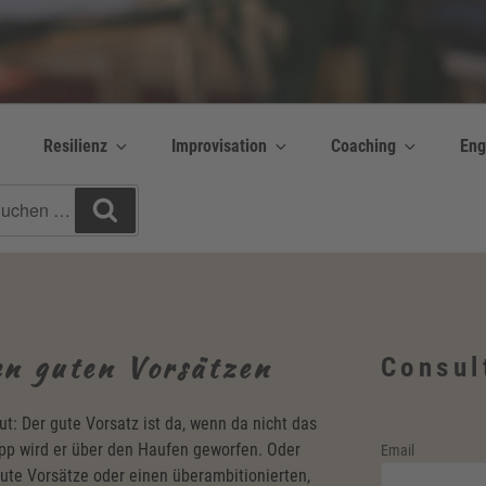
y Bettina Bonkas GmbH
 | Englisch + Improvisation
Resilienz
Improvisation
Coaching
Eng
chen
Suchen
h:
en guten Vorsätzen
Consul
ut: Der gute Vorsatz ist da, wenn da nicht das
 wird er über den Haufen geworfen. Oder
Email
ute Vorsätze oder einen überambitionierten,