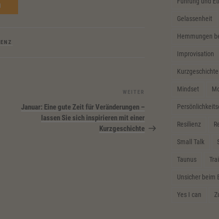
Führung und Et
d
Gelassenheit
Hemmungen bei
IENZ
Improvisation
Kurzgeschichte
Mindset
Mo
WEITER
Nächster
Beitrag
Persönlichkeit
Januar: Eine gute Zeit für Veränderungen –
lassen Sie sich inspirieren mit einer
Resilienz
Re
Kurzgeschichte
Small Talk
Taunus
Tra
Unsicher beim 
Yes I can
Z