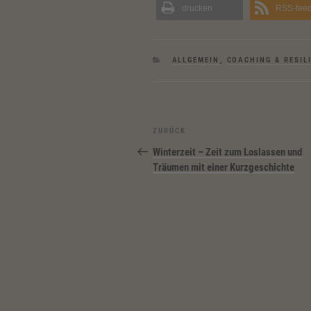
drucken
RSS-fee
KATEGORIEN
ALLGEMEIN
,
COACHING & RESIL
Beitragsnavigation
Vorheriger
ZURÜCK
Beitrag
Winterzeit – Zeit zum Loslassen und
Träumen mit einer Kurzgeschichte