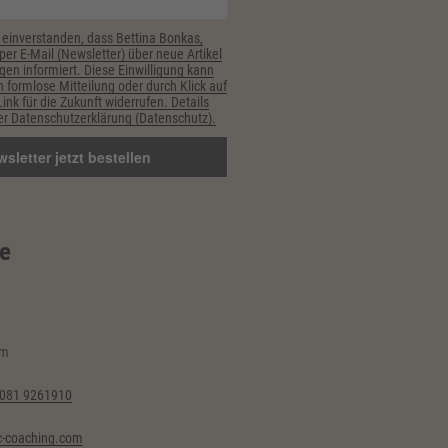
 einverstanden, dass Bettina Bonkas,
er E-Mail (Newsletter) über neue Artikel
gen informiert. Diese Einwilligung kann
h formlose Mitteilung oder durch Klick auf
nk für die Zukunft widerrufen. Details
r Datenschutzerklärung (Datenschutz).
e
im
6081 9261910
-coaching.com