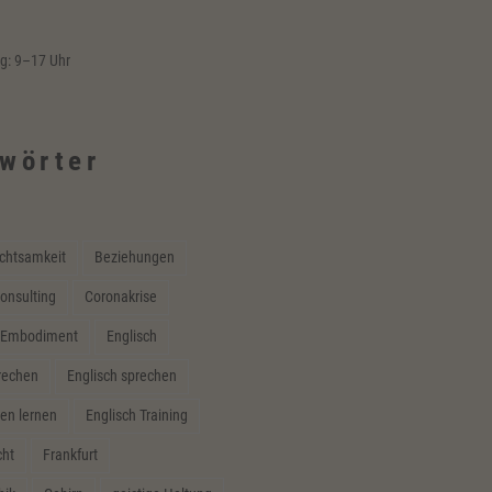
ag: 9–17 Uhr
wörter
chtsamkeit
Beziehungen
onsulting
Coronakrise
Embodiment
Englisch
prechen
Englisch sprechen
en lernen
Englisch Training
cht
Frankfurt