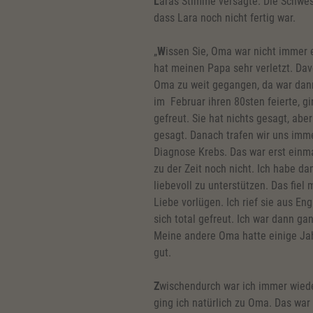
L
aras Stimme versagte. Die Schwest
dass Lara noch nicht fertig war.
„
W
issen Sie, Oma war nicht immer e
hat meinen Papa sehr verletzt. Dav
Oma zu weit gegangen, da war dann 
im Februar ihren 80sten feierte, gi
gefreut. Sie hat nichts gesagt, aber
gesagt. Danach trafen wir uns imm
Diagnose Krebs. Das war erst einmal
zu der Zeit noch nicht. Ich habe da
liebevoll zu unterstützen. Das fiel m
Liebe vorlügen. Ich rief sie aus Eng
sich total gefreut. Ich war dann ga
Meine andere Oma hatte einige Jah
gut.
Z
wischendurch war ich immer wiede
ging ich natürlich zu Oma. Das wa