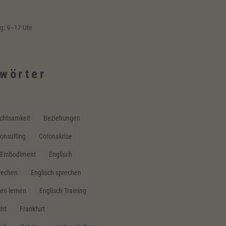
ag: 9–17 Uhr
wörter
chtsamkeit
Beziehungen
onsulting
Coronakrise
Embodiment
Englisch
prechen
Englisch sprechen
en lernen
Englisch Training
cht
Frankfurt