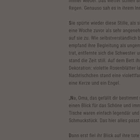
immer wieder. Das Wetter schien s
Regen. Genauso sah es in ihrem In
S
ie spürte wieder diese Stille, als
eine Woche zuvor als sehr angene
auf sie zu. Wie selbstverständlich
empfand ihre Begleitung als ungem
trat, entfernte sich die Schwester u
stand die Zeit still. Auf dem Bett 
Dekoration: violette Rosenblätter 
Nachtischchen stand eine violettf
eine Kerze und ein Engel.
„
N
a, Oma, das gefällt dir bestimmt 
einen Blick für das Schöne und im
Tische waren einfach legendär und
Schmuckstück. Das hier alles passt s
D
ann erst fiel ihr Blick auf ihre t