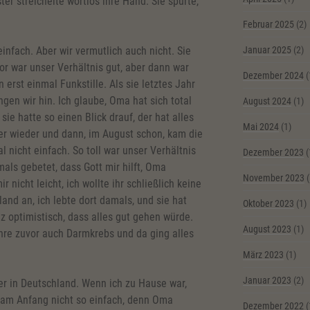
er streichelte wortlos ihre Hand. Sie spürte,
Februar 2025
(2)
infach. Aber wir vermutlich auch nicht. Sie
Januar 2025
(2)
or war unser Verhältnis gut, aber dann war
Dezember 2024
(
erst einmal Funkstille. Als sie letztes Jahr
ngen wir hin. Ich glaube, Oma hat sich total
August 2024
(1)
 sie hatte so einen Blick drauf, der hat alles
Mai 2024
(1)
er wieder und dann, im August schon, kam die
 nicht einfach. So toll war unser Verhältnis
Dezember 2023
(
mals gebetet, dass Gott mir hilft, Oma
November 2023
(
ir nicht leicht, ich wollte ihr schließlich keine
land an, ich lebte dort damals, und sie hat
Oktober 2023
(1)
nz optimistisch, dass alles gut gehen würde.
August 2023
(1)
re zuvor auch Darmkrebs und da ging alles
März 2023
(1)
Januar 2023
(2)
r in Deutschland. Wenn ich zu Hause war,
r am Anfang nicht so einfach, denn Oma
Dezember 2022
(