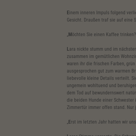
E
inem inneren Impuls folgend verli
Gesicht. Draußen traf sie auf eine 
„
M
öchten Sie einen Kaffee trinken?
L
ara nickte stumm und im nächste
zusammen im gemütlichen Wohnzim
waren ihr die frischen Farben, grün
ausgesprochen gut zum warmen Bra
liebevolle kleine Details verteilt.
ungemein wohltuend und beruhigen
dem Tod auf bewundernswert natür
die beiden Hunde einer Schwester 
Zimmertür immer offen stand. Nur je
„
E
rst im letzten Jahr hatten wir uns