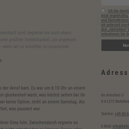
Ich bin damit
mich regelmäßig p
und Dienstleistun
ich jederzeit durc
den „Abmelden“-Li
rzhaft sind, begleitet sie auch etwas
entnehmen Sie de
serer größten Verletzbarkeit, als ungemein
 wenn wir es schaffen, es zuzulassen.
s
Adress
ls der Anruf kam. Es war um 6:10 Uhr an einem
n glockenhell wach, was höchst selten bei ihr
Im Ärmchen 3
er keine Option, nicht an einem Samstag. Als
D-61273 Wehrhe
fort, was passiert war.
Telefon:
+49 (0) 
u ihrer Oma fuhr. Zwischendurch regnete es
E-Mail:
info@bebc