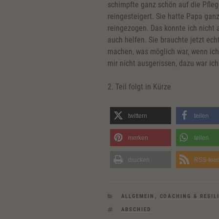
schimpfte ganz schön auf die Pfleg
reingesteigert. Sie hatte Papa ga
reingezogen. Das konnte ich nicht a
auch helfen. Sie brauchte jetzt ech
machen, was möglich war, wenn ich 
mir nicht ausgerissen, dazu war ich
2. Teil folgt in Kürze
twittern
teilen
merken
teilen
drucken
RSS-fee
KATEGORIEN
ALLGEMEIN
,
COACHING & RESIL
SCHLAGWÖRTER
ABSCHIED