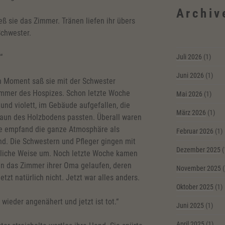
Archiv
eß sie das Zimmer. Tränen liefen ihr übers
Schwester.
“
Juli 2026
(1)
Juni 2026
(1)
n Moment saß sie mit der Schwester
mer des Hospizes. Schon letzte Woche
Mai 2026
(1)
 und violett, im Gebäude aufgefallen, die
März 2026
(1)
un des Holzbodens passten. Überall waren
 Sie empfand die ganze Atmosphäre als
Februar 2026
(1)
d. Die Schwestern und Pfleger gingen mit
Dezember 2025
(
liche Weise um. Noch letzte Woche kamen
in das Zimmer ihrer Oma gelaufen, deren
November 2025
(
tzt natürlich nicht. Jetzt war alles anders.
Oktober 2025
(1)
 wieder angenähert und jetzt ist tot.“
Juni 2025
(1)
April 2025
(1)