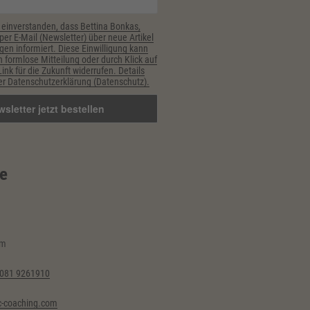
 einverstanden, dass Bettina Bonkas,
er E-Mail (Newsletter) über neue Artikel
gen informiert. Diese Einwilligung kann
h formlose Mitteilung oder durch Klick auf
nk für die Zukunft widerrufen. Details
r Datenschutzerklärung (Datenschutz).
e
im
6081 9261910
-coaching.com