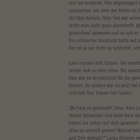
und sie erschrak: Wie abgemagert s
anzusehen, wie sehr der Krebs an i
als Opa damals. Sein Tod war unve
stirbt man nicht ganz unverhofft, a
gezeichnet gewesen und so sah er i
Ein erstaunter Ausdruck hatte auf 
Der ist ja gar nicht so schlimm“, sc
L
ara musste sich fassen. Sie wandt
setzte sich zu ihrer Oma. Sie musst
Opa war es so natürlich für sie gew
küssen. So anders war es jetzt bei 
und ließ ihre Tränen frei laufen.
„
D
u hast es geschafft, Oma. Kein L
deiner Schwester und beim Rest dein
haben sie schon auf dich gewartet.
alles so schnell gehen? Warum bek
und Omi damals?“ Laras Stimme ve