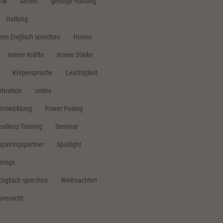
hik
Gehirn
geistige Haltung
Haltung
m Englisch sprechen
Humor
innere Kräfte
innere Stärke
Körpersprache
Leichtigkeit
tivation
online
sentwicklung
Power Posing
silienz-Training
Seminar
Sparringspartner
Spotlight
inings
Englisch sprechen
Weihnachten
uversicht