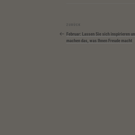
Beitragsnavigation
Vorheriger
ZURÜCK
Beitrag
Februar: Lassen Sie sich inspirieren u
machen das, was Ihnen Freude macht