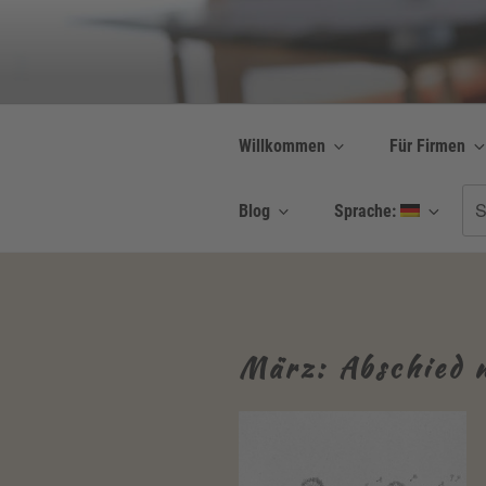
Zum
Inhalt
Be Connected b
springen
Resilienz | Coaching
Willkommen
Für Firmen
Su
Blog
Sprache:
nac
März: Abschied