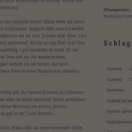
ich nicht entscheiden zu können: Sonne oder
neren aus.
Öffnungszeiten
Montag bis Freit
 sie das Gebäude betrat. Diese hatte sie schon
hm empfunden. Sogleich kam eine Schwester
 begleitete sie sie zum Zimmer ihrer Oma. Lara
Schlag
ein wohltuend. Als sie an das Bett ihrer Oma
nauffällig. Lara bemerkte es nicht, für sie
ihrer Oma sah sie die wunderschöne
lagen verteilt um sie herum. Auf dem
Abschied
A
arbene Rose in einer Blumenvase, daneben
Coaching
C
Denkweise
richtig gut. Du hattest ja schon zu Lebzeiten
mer alles so schön gemacht. Deine gedeckten
Englisch frei s
 deine Wohnung ein echtes, kleines
Englisch sprech
o gut zu dir.“ Lara lächelte.
Englischunterri
ote Oma, etwas, das sie zuvor vermieden hatte,