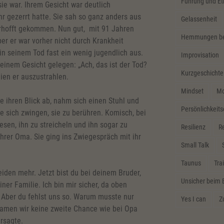
Führung und Et
ie war. Ihrem Gesicht war deutlich
hr gezerrt hatte. Sie sah so ganz anders aus
Gelassenheit
rhofft gekommen. Nun gut, mit 91 Jahren
Hemmungen bei
ber er war vorher nicht durch Krankheit
n seinem Tod fast ein wenig jugendlich aus.
Improvisation
seinem Gesicht gelegen: „Ach, das ist der Tod?
Kurzgeschichte
hien er auszustrahlen.
Mindset
Mo
e ihren Blick ab, nahm sich einen Stuhl und
Persönlichkeit
e sich zwingen, sie zu berühren. Komisch, bei
esen, ihn zu streicheln und ihn sogar zu
Resilienz
Re
ihrer Oma. Sie ging ins Zwiegespräch mit ihr
Small Talk
Taunus
Tra
eiden mehr. Jetzt bist du bei deinem Bruder,
Unsicher beim 
er Familie. Ich bin mir sicher, da oben
 Aber du fehlst uns so. Warum musste nur
Yes I can
Z
amen wir keine zweite Chance wie bei Opa
rsagte.