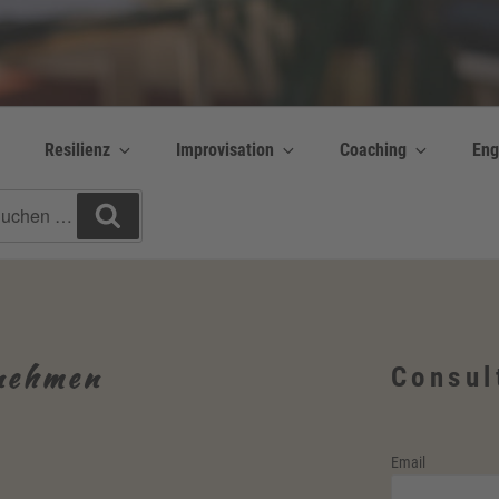
y Bettina Bonkas GmbH
 | Englisch + Improvisation
Resilienz
Improvisation
Coaching
Eng
chen
Suchen
h:
 nehmen
Consul
Email