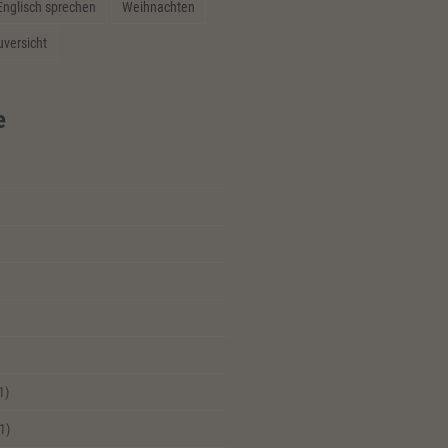
Englisch sprechen
Weihnachten
uversicht
e
1)
1)