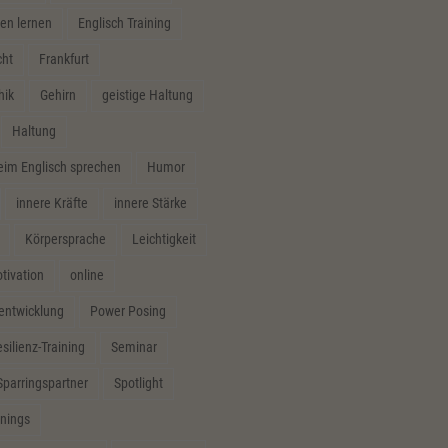
en lernen
Englisch Training
cht
Frankfurt
hik
Gehirn
geistige Haltung
Haltung
m Englisch sprechen
Humor
innere Kräfte
innere Stärke
Körpersprache
Leichtigkeit
tivation
online
sentwicklung
Power Posing
silienz-Training
Seminar
Sparringspartner
Spotlight
inings