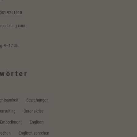
6081 9261910
-coaching.com
ag: 9–17 Uhr
wörter
chtsamkeit
Beziehungen
onsulting
Coronakrise
Embodiment
Englisch
prechen
Englisch sprechen