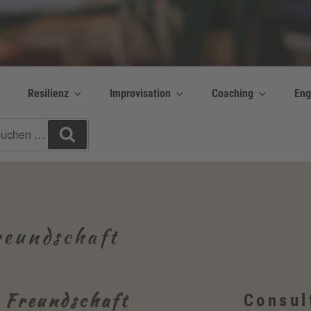
y Bettina Bonkas GmbH
 | Englisch + Improvisation
Resilienz
Improvisation
Coaching
Eng
chen
Suchen
h:
reundschaft
 Freundschaft
Consul