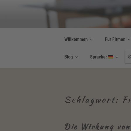
Zum
Inhalt
Be Connected b
springen
Resilienz | Coaching
Willkommen
Für Firmen
Su
Blog
Sprache:
nac
Schlagwort:
F
Die Wirkung von