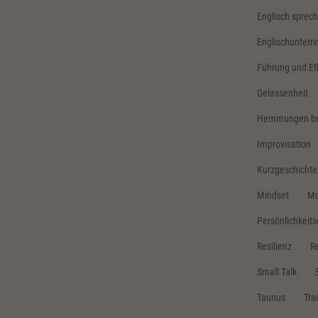
Englisch sprech
Englischunterri
Führung und Et
Gelassenheit
Hemmungen bei
Improvisation
Kurzgeschichte
Mindset
Mo
Persönlichkeit
Resilienz
Re
Small Talk
Taunus
Tra