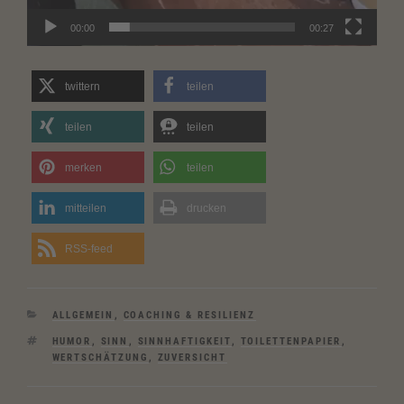
00:00
00:27
twittern
teilen
teilen
teilen
merken
teilen
mitteilen
drucken
RSS-feed
KATEGORIEN
ALLGEMEIN
,
COACHING & RESILIENZ
SCHLAGWÖRTER
HUMOR
,
SINN
,
SINNHAFTIGKEIT
,
TOILETTENPAPIER
,
WERTSCHÄTZUNG
,
ZUVERSICHT