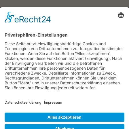
Wehrheim, Usingen, Neu-Anspach, Schmitten, Bad Homburg,
Friedrichsdorf, Oberursel, im Taunus, Frankfurt, Rhein-Main-Gebiet,
Rosbach, deutschlandweit, in Firmen sowie online
Englisch-Training
Wehrheim im Taunus, Usingen, Neu-Anspach, Schmitten, Bad
Homburg, Friedrichsdorf, Oberursel, im Taunus, Frankfurt, Rhein-
Main-Gebiet, Rosbach, deutschlandweit, in Firmen sowie online
Bettina Bonkas, Coaching + Training | Im Ärmchen 3, D-61273