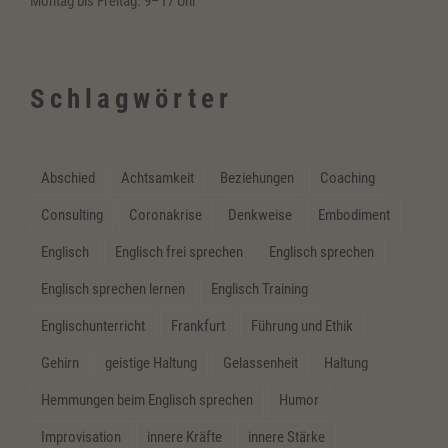
Montag bis Freitag: 9–17 Uhr
Schlagwörter
Abschied
Achtsamkeit
Beziehungen
Coaching
Consulting
Coronakrise
Denkweise
Embodiment
Englisch
Englisch frei sprechen
Englisch sprechen
Englisch sprechen lernen
Englisch Training
Englischunterricht
Frankfurt
Führung und Ethik
Gehirn
geistige Haltung
Gelassenheit
Haltung
Hemmungen beim Englisch sprechen
Humor
Improvisation
innere Kräfte
innere Stärke