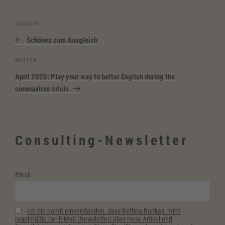
Beitragsnavigation
Vorheriger
ZURÜCK
Beitrag
Schönes zum Ausgleich
Nächster
WEITER
Beitrag
April 2020: Play your way to better English during the
coronavirus crisis
Consulting-Newsletter
Email
Ich bin damit einverstanden, dass Bettina Bonkas, mich
regelmäßig per E-Mail (Newsletter) über neue Artikel und