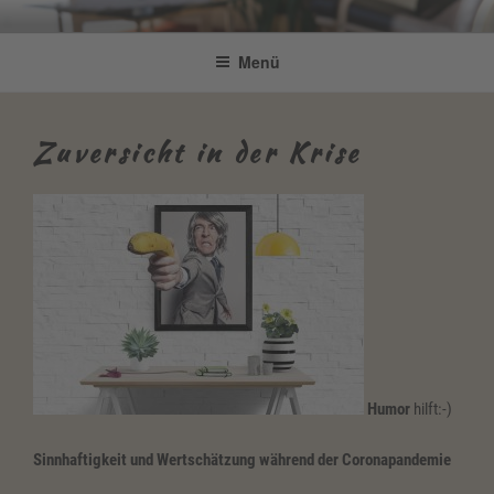
Zum
Be Connected by Bettina Bonkas
Resilienz | Coaching | Englisch +
Inhalt
Menü
GmbH
springen
Improvisation
Zuversicht in der Krise
Humor
hilft:-)
Sinnhaftigkeit und Wertschätzung während der Coronapandemie