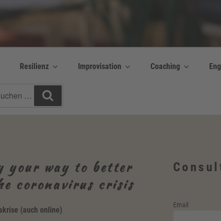
y Bettina Bonkas GmbH
 | Englisch + Improvisation
Resilienz
Improvisation
Coaching
Eng
chen
Suchen
h:
 your way to better
Consul
he coronavirus crisis
Email
krise (auch online)