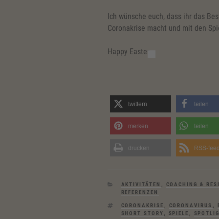
Ich wünsche euch, dass ihr das Bes
Coronakrise macht und mit den Sp
Happy Easter
twittern
teilen
merken
teilen
drucken
RSS-fee
KATEGORIEN
AKTIVITÄTEN
,
COACHING & RES
REFERENZEN
SCHLAGWÖRTER
CORONAKRISE
,
CORONAVIRUS
,
SHORT STORY
,
SPIELE
,
SPOTLI