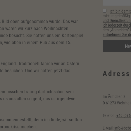
Ich bin damit
mich regelmäßig p
und Dienstleistun
as Bild oben aufgenommen wurde. Das war
ich jederzeit durc
tan waren wir kurz nach Weihnachten
den „Abmelden“-Li
entnehmen Sie de
nde besucht. Sie hatten uns ein Kartenspiel
ten, wie oben in einem Pub aus dem 15.
 England. Traditionell fahren wir an Ostern
e besuchen. Und wir hätten jetzt das
Adress
ein bisschen traurig darf ich schon sein.
Im Ärmchen 3
ss es uns allen so geht; das ist irgendwie
D-61273 Wehrhe
Telefon:
+49 (0) 
usammengestellt, denn ich finde, wir sollten
Coronakrise machen.
E-Mail:
info@bebc