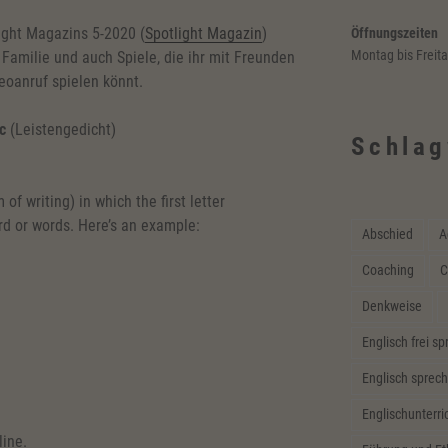
ight Magazins 5-2020 (
Spotlight Magazin
)
Öffnungszeiten
Montag bis Freit
e Familie und auch Spiele, die ihr mit Freunden
eoanruf spielen könnt.
c
(Leistengedicht)
Schlag
of writing) in which the first letter
rd or words. Here’s an example:
Abschied
A
Coaching
C
Denkweise
Englisch frei s
Englisch sprech
Englischunterri
line.