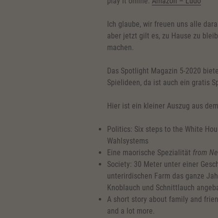
play it online.
Amazon – Ludo
Ich glaube, wir freuen uns alle dar
aber jetzt gilt es, zu Hause zu ble
machen.
Das Spotlight Magazin 5-2020 biete
Spielideen, da ist auch ein gratis S
Hier ist ein kleiner Auszug aus de
Politics: Six steps to the White H
Wahlsystems
Eine maorische Spezialität
from Ne
Society: 30 Meter unter einer Gesc
unterirdischen Farm das ganze Jahr
Knoblauch und Schnittlauch angeb
A short story about family and frie
and a lot more.