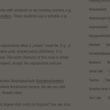
Führung und Et
Gelassenheit
rite with students in my training courses, e.g.
l anders
. Three students say a syllable, e.g.
Hemmungen bei
Improvisation
Kurzgeschichte
Mindset
Mo
 explanation what a „rosaly“ could be. E.g. „
A
enta pink, striped petals (Blättern). It is
Persönlichkeit
se. The scent (Geruch) of this rose is lovely
Resilienz
Re
 expert, accept the explanation and are
Small Talk
Taunus
Tra
etzten Bildungsurlaub (
Kundenstimmen
)
bare Kreationen heraus, die wir uns alle
Unsicher beim 
B. Rosaly oben.
Yes I can
Z
ärgere dich nicht) in English? You can also