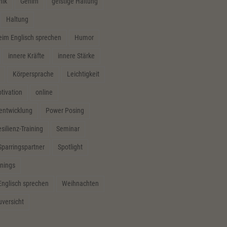
hik
Gehirn
geistige Haltung
Haltung
m Englisch sprechen
Humor
innere Kräfte
innere Stärke
Körpersprache
Leichtigkeit
tivation
online
sentwicklung
Power Posing
silienz-Training
Seminar
Sparringspartner
Spotlight
inings
Englisch sprechen
Weihnachten
uversicht