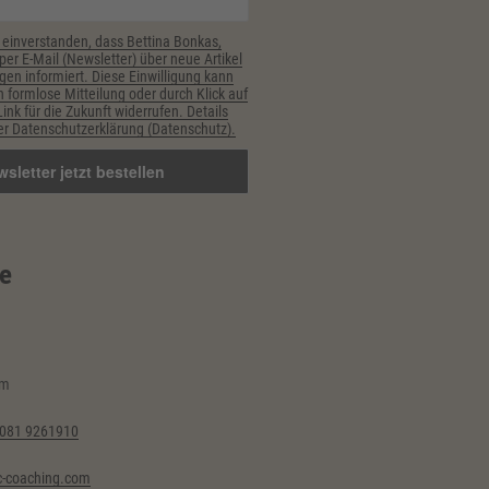
 einverstanden, dass Bettina Bonkas,
er E-Mail (Newsletter) über neue Artikel
gen informiert. Diese Einwilligung kann
h formlose Mitteilung oder durch Klick auf
nk für die Zukunft widerrufen. Details
r Datenschutzerklärung (Datenschutz).
e
im
6081 9261910
-coaching.com