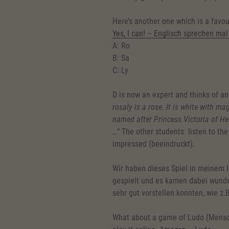
Here’s another one which is a favou
Yes, I can! – Englisch sprechen ma
A: Ro
B: Sa
C: Ly
D is now an expert and thinks of an
rosaly is a rose. It is white with mag
named after Princess Victoria of Hes
…
“ The other students listen to the
impressed (beeindruckt).
Wir haben dieses Spiel in meinem l
gespielt und es kamen dabei wunder
sehr gut vorstellen konnten, wie z.
What about a game of Ludo (Mensch 