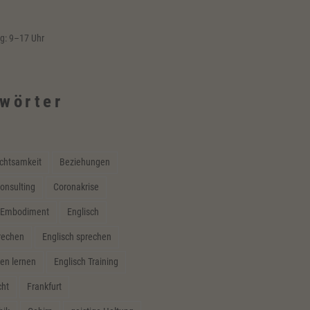
ag: 9–17 Uhr
wörter
chtsamkeit
Beziehungen
onsulting
Coronakrise
Embodiment
Englisch
prechen
Englisch sprechen
en lernen
Englisch Training
cht
Frankfurt