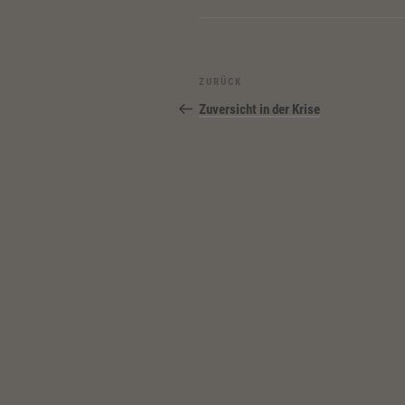
Beitragsnavigation
Vorheriger
ZURÜCK
Beitrag
Zuversicht in der Krise