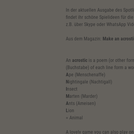
In der aktuellen Ausgabe des Spotl
findet ihr schöne Spielideen für di
z.B. über Skype oder WhatsApp Vid
Aus dem Magazin:
Make an acrosti
An
acrostic
is a poem (or other form 
(Buchstabe) of each line form a wo
A
pe (Menschenaffe)
N
ightingale (Nachtigall)
I
nsect
M
arten (Marder)
A
nts (Ameisen)
L
ion
= Animal
A lovely game you can also play on