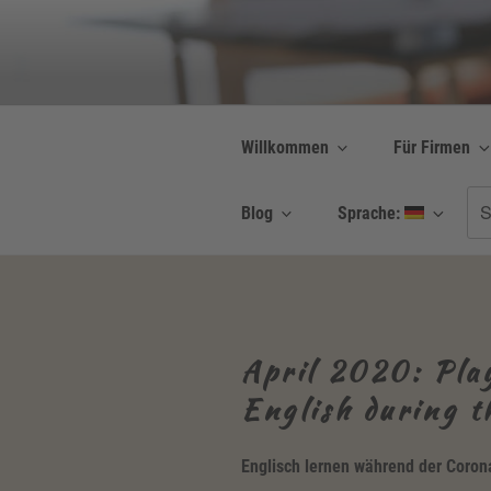
Zum
Inhalt
Be Connected b
springen
Resilienz | Coaching
Willkommen
Für Firmen
Su
Blog
Sprache:
nac
April 2020: Play
English during t
Englisch lernen während der Corona