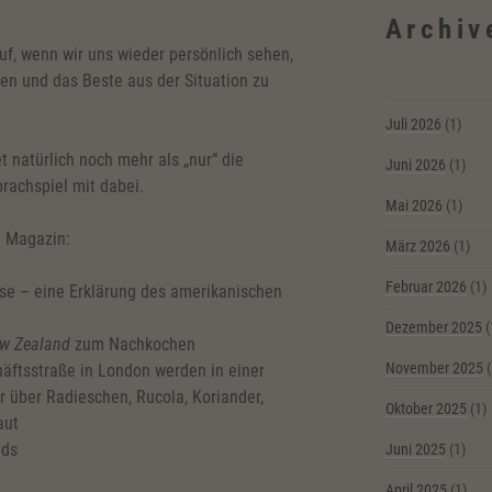
Archiv
auf, wenn wir uns wieder persönlich sehen,
iben und das Beste aus der Situation zu
Juli 2026
(1)
t natürlich noch mehr als „nur“ die
Juni 2026
(1)
prachspiel mit dabei.
Mai 2026
(1)
m Magazin:
März 2026
(1)
Februar 2026
(1)
ouse – eine Erklärung des amerikanischen
Dezember 2025
(
w Zealand
zum Nachkochen
November 2025
(
häftsstraße in London werden in einer
 über Radieschen, Rucola, Koriander,
Oktober 2025
(1)
aut
nds
Juni 2025
(1)
April 2025
(1)