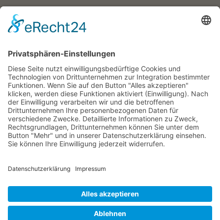
Wehrheim, Usingen, Neu-Anspach, Schmitten, Bad Homburg,
Friedrichsdorf, Oberursel, im Taunus, Frankfurt, Rhein-Main-Gebiet,
Rosbach, deutschlandweit, in Firmen sowie online
Englisch-Training
Wehrheim im Taunus, Usingen, Neu-Anspach, Schmitten, Bad
Homburg, Friedrichsdorf, Oberursel, im Taunus, Frankfurt, Rhein-
Main-Gebiet, Rosbach, deutschlandweit, in Firmen sowie online
Bettina Bonkas, Coaching + Training | Im Ärmchen 3, D-61273