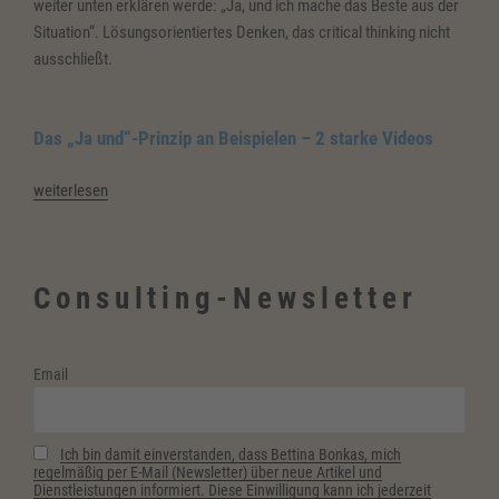
weiter unten erklären werde: „Ja, und ich mache das Beste aus der
Situation“. Lösungsorientiertes Denken, das critical thinking nicht
ausschließt.
Das „Ja und“-Prinzip an Beispielen – 2 starke Videos
„Das
weiterlesen
Ja
und
Prinzip
Consulting-Newsletter
fuer
mehr
Gelassenheit“
Email
Ich bin damit einverstanden, dass Bettina Bonkas, mich
regelmäßig per E-Mail (Newsletter) über neue Artikel und
Dienstleistungen informiert. Diese Einwilligung kann ich jederzeit