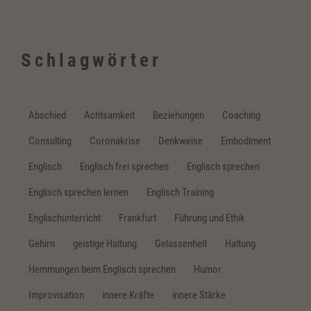
Schlagwörter
Abschied
Achtsamkeit
Beziehungen
Coaching
Consulting
Coronakrise
Denkweise
Embodiment
Englisch
Englisch frei sprechen
Englisch sprechen
Englisch sprechen lernen
Englisch Training
Englischunterricht
Frankfurt
Führung und Ethik
Gehirn
geistige Haltung
Gelassenheit
Haltung
Hemmungen beim Englisch sprechen
Humor
Improvisation
innere Kräfte
innere Stärke