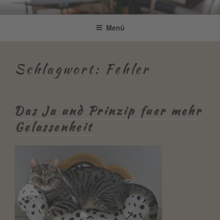
Zum
Be Connected by Bettina Bonkas
Resilienz | Coaching | Englisch +
Inhalt
Menü
GmbH
springen
Improvisation
Schlagwort:
Fehler
Das Ja und Prinzip fuer mehr
Gelassenheit