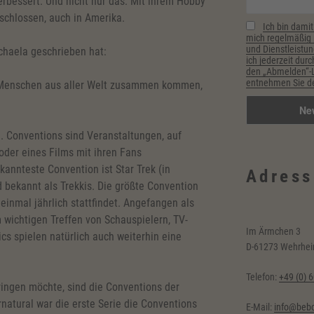
erbessert. Und nicht nur das: Mit ihrem Hobby
schlossen, auch in Amerika.
Ich bin damit
mich regelmäßig p
und Dienstleistun
chaela geschrieben hat:
ich jederzeit durc
den „Abmelden“-Li
entnehmen Sie de
o Menschen aus aller Welt zusammen kommen,
l. Conventions sind Veranstaltungen, auf
oder eines Films mit ihren Fans
annteste Convention ist Star Trek (in
Adress
 bekannt als Trekkis. Die größte Convention
 einmal jährlich stattfindet. Angefangen als
 wichtigen Treffen von Schauspielern, TV-
Im Ärmchen 3
s spielen natürlich auch weiterhin eine
D-61273 Wehrhe
Telefon:
+49 (0) 
bringen möchte, sind die Conventions der
rnatural war die erste Serie die Conventions
E-Mail:
info@bebc