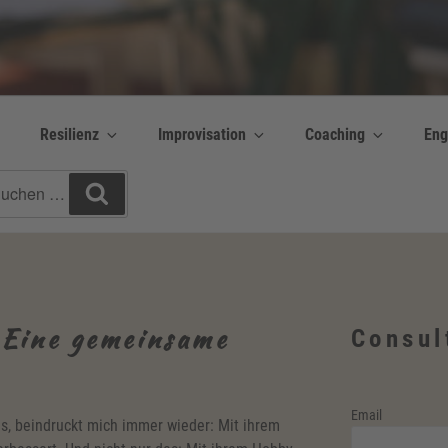
y Bettina Bonkas GmbH
 | Englisch + Improvisation
Resilienz
Improvisation
Coaching
Eng
chen
Suchen
h:
 Eine gemeinsame
Consul
Email
s, beindruckt mich immer wieder: Mit ihrem