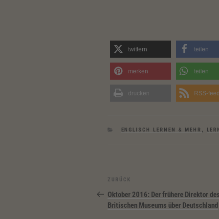
twittern
teilen
merken
teilen
drucken
RSS-fee
KATEGORIEN
ENGLISCH LERNEN & MEHR
,
LER
Beitragsnavigation
Vorheriger
ZURÜCK
Beitrag
Oktober 2016: Der frühere Direktor de
Britischen Museums über Deutschland