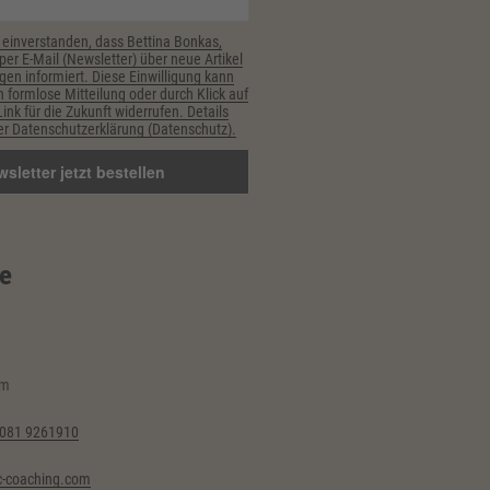
 einverstanden, dass Bettina Bonkas,
er E-Mail (Newsletter) über neue Artikel
gen informiert. Diese Einwilligung kann
h formlose Mitteilung oder durch Klick auf
nk für die Zukunft widerrufen. Details
r Datenschutzerklärung (Datenschutz).
e
im
6081 9261910
-coaching.com