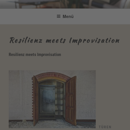
Zum
Be Connected by Bettina Bonkas
Resilienz | Coaching | Englisch +
Inhalt
Menü
GmbH
springen
Improvisation
Resilienz meets Improvisation
Resilienz meets Improvisation
TÜREN