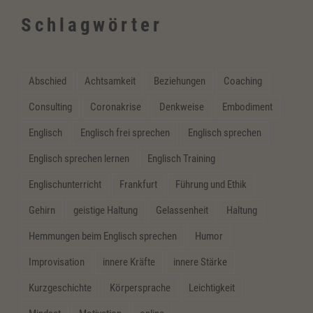
Schlagwörter
Abschied
Achtsamkeit
Beziehungen
Coaching
Consulting
Coronakrise
Denkweise
Embodiment
Englisch
Englisch frei sprechen
Englisch sprechen
Englisch sprechen lernen
Englisch Training
Englischunterricht
Frankfurt
Führung und Ethik
Gehirn
geistige Haltung
Gelassenheit
Haltung
Hemmungen beim Englisch sprechen
Humor
Improvisation
innere Kräfte
innere Stärke
Kurzgeschichte
Körpersprache
Leichtigkeit