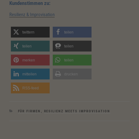
Kundenstimmen zu:
Resilienz & Improvisation
twittern
teilen
teilen
teilen
merken
teilen
mitteilen
drucken
RSS-feed
KATEGORIEN
FÜR FIRMEN
,
RESILIENZ MEETS IMPROVISATION