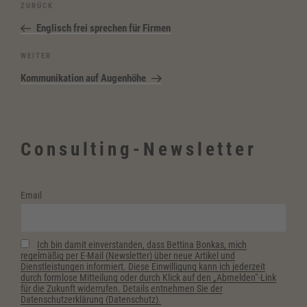
Beitragsnavigation
Vorheriger
ZURÜCK
Beitrag
Englisch frei sprechen für Firmen
Nächster
WEITER
Beitrag
Kommunikation auf Augenhöhe
Consulting-Newsletter
Email
Ich bin damit einverstanden, dass Bettina Bonkas, mich
regelmäßig per E-Mail (Newsletter) über neue Artikel und
Dienstleistungen informiert. Diese Einwilligung kann ich jederzeit
durch formlose Mitteilung oder durch Klick auf den „Abmelden“-Link
für die Zukunft widerrufen. Details entnehmen Sie der
Datenschutzerklärung (Datenschutz).