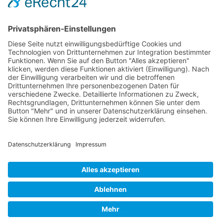
Friedrichsdorf, Oberursel, im Taunus, Frankfurt, Rhein-Main-Gebiet,
Rosbach, deutschlandweit, in Firmen sowie online
Englisch-Training
Wehrheim im Taunus, Usingen, Neu-Anspach, Schmitten, Bad
Homburg, Friedrichsdorf, Oberursel, im Taunus, Frankfurt, Rhein-
Main-Gebiet, Rosbach, deutschlandweit, in Firmen sowie online
Bettina Bonkas, Coaching + Training | Im Ärmchen 3, D-61273
Wehrheim im Taunus |
Contact | Impressum
|
Data Protection |
Datenschutz
Cookie-Settings | Cookie-Einstellungen